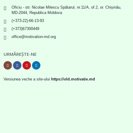
Oficiu - str. Nicolae Milescu Spătarul, nr.11/A, of.2, or. Chișinău,
MD-2044, Republica Moldova
(+373-22)-66-13-93
(+373)67300449
office@motivation-md.org
URMĂREȘTE-NE
Versiunea veche a site-ului
https://old.motivatie.md