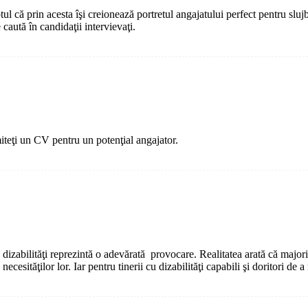
l că prin acesta îşi creionează portretul angajatului perfect pentru slujb
 caută în candidaţii intervievaţi.
miteţi un CV pentru un potenţial angajator.
zabilităţi reprezintă o adevărată provocare. Realitatea arată că majorit
cesităţilor lor. Iar pentru tinerii cu dizabilităţi capabili şi doritori de a