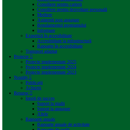
Consiliere pentru carieră
Consiliere pentru dezvoltare personală
Mediere
Asistenţă post angajare
Regulamentul programului
Informare
Expertiză în accesibilitate
Accesibilitate la infrastructură
Rapoarte în accesibilitate
Transport adaptat
Proiecte
Proiecte implementate 2025
Proiecte implementate 2024
Proiecte implementate 2023
Noutăți
Publicații
Achiziții
Resurse
Istorii de succes
Suport la studii
Suport la angajare
Altele
Rapoarte anuale
Rapoarte anuale de activitate
Rapoarte de audit