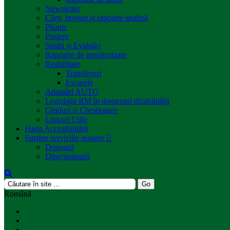
Newsletter
Cărți, broșuri și rapoarte analiză
Pliante
Postere
Studii și Evaluări
Rapoarte de monitorizare
Reabilitare
Transferuri
Escarele
Adaptări AUTO
Legislația RM în domeniul dizabilității
Ghiduri și Chestionare
Linkuri Utile
Harta Accesibilității
Susține serviciile noastre
Donează
Direcționează
Română