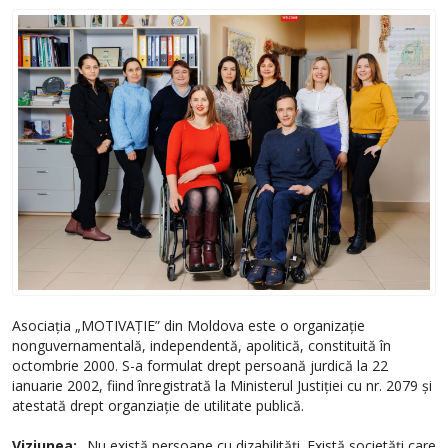
Asociația „MOTIVAȚIE” din Moldova este o organizație
nonguvernamentală, independentă, apolitică, constituită în
octombrie 2000. S-a formulat drept persoană jurdică la 22
ianuarie 2002, fiind înregistrată la Ministerul Justiției cu nr. 2079 și
atestată drept organziație de utilitate publică.
Viziunea:
„Nu există persoane cu dizabilități. Există societăți care