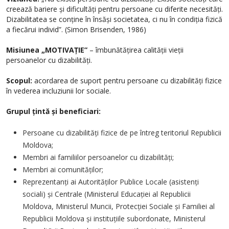
creează bariere și dificultăți pentru persoane cu diferite necesități.
Dizabilitatea se conține în însăși societatea, ci nu în condiția fizică
a fiecărui individ”. (Simon Brisenden, 1986)
Misiunea „MOTIVAȚIE”
– îmbunătățirea calității vieții
persoanelor cu dizabilități.
Scopul:
acordarea de suport pentru persoane cu dizabilități fizice
în vederea incluziunii lor sociale.
Grupul țintă și beneficiari:
Persoane cu dizabilități fizice de pe întreg teritoriul Republicii
Moldova;
Membri ai familiilor persoanelor cu dizabilități;
Membri ai comunităților;
Reprezentanți ai Autorităților Publice Locale (asistenți
sociali) și Centrale (Ministerul Educației al Republicii
Moldova, Ministerul Muncii, Protecției Sociale și Familiei al
Republicii Moldova și instituțiile subordonate, Ministerul