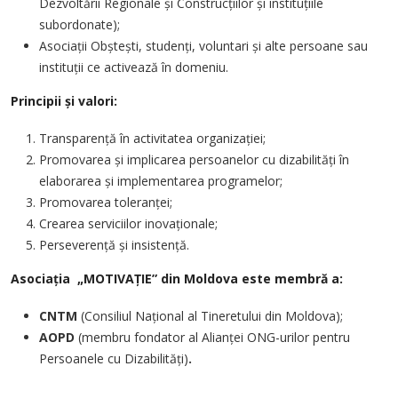
Dezvoltării Regionale și Construcțiilor și instituțiile
subordonate);
Asociații Obștești, studenți, voluntari și alte persoane sau
instituții ce activează în domeniu.
Principii și valori:
Transparență în activitatea organizației;
Promovarea și implicarea persoanelor cu dizabilități în
elaborarea și implementarea programelor;
Promovarea toleranței;
Crearea serviciilor inovaționale;
Perseverență și insistență.
Asociația „MOTIVAȚIE” din Moldova este membră a:
CNTM
(Consiliul Național al Tineretului din Moldova);
AOPD
(membru fondator al Alianței ONG-urilor pentru
Persoanele cu Dizabilități)
.