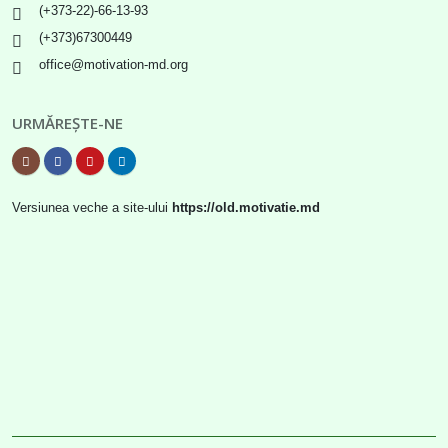
(+373-22)-66-13-93
(+373)67300449
office@motivation-md.org
URMĂREȘTE-NE
Versiunea veche a site-ului
https://old.motivatie.md