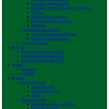
Consiliere pentru carieră
Consiliere pentru dezvoltare personală
Mediere
Asistenţă post angajare
Regulamentul programului
Informare
Expertiză în accesibilitate
Accesibilitate la infrastructură
Rapoarte în accesibilitate
Transport adaptat
Proiecte
Proiecte implementate 2025
Proiecte implementate 2024
Proiecte implementate 2023
Noutăți
Publicații
Achiziții
Resurse
Istorii de succes
Suport la studii
Suport la angajare
Altele
Rapoarte anuale
Rapoarte anuale de activitate
Rapoarte de audit