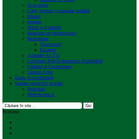
Newsletter
Cărți, broșuri și rapoarte analiză
Pliante
Postere
Studii și Evaluări
Rapoarte de monitorizare
Reabilitare
Transferuri
Escarele
Adaptări AUTO
Legislația RM în domeniul dizabilității
Ghiduri și Chestionare
Linkuri Utile
Harta Accesibilității
Susține serviciile noastre
Donează
Direcționează
Română