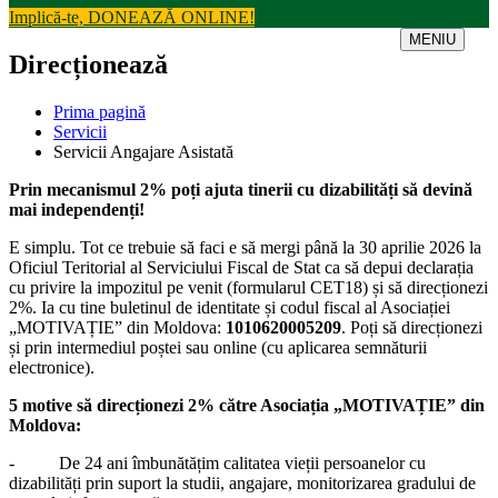
Implică-te, DONEAZĂ ONLINE!
MENIU
Direcționează
Prima pagină
Servicii
Servicii Angajare Asistată
Prin mecanismul 2% poți ajuta tinerii cu dizabilități să devină
mai independenți!
E simplu. Tot ce trebuie să faci e să mergi până la 30 aprilie 2026 la
Oficiul Teritorial al Serviciului Fiscal de Stat ca să depui declarația
cu privire la impozitul pe venit (formularul CET18) și să direcționezi
2%. Ia cu tine buletinul de identitate și codul fiscal al Asociației
„MOTIVAȚIE” din Moldova:
1010620005209
. Poți să direcționezi
și prin intermediul poștei sau online (cu aplicarea semnăturii
electronice).
5 motive să direcționezi 2% către Asociația „MOTIVAȚIE” din
Moldova:
- De 24 ani îmbunătățim calitatea vieții persoanelor cu
dizabilități prin suport la studii, angajare, monitorizarea gradului de