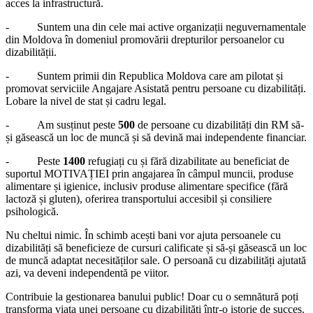
acces la infrastructură.
- Suntem una din cele mai active organizații neguvernamentale
din Moldova în domeniul promovării drepturilor persoanelor cu
dizabilității.
- Suntem primii din Republica Moldova care am pilotat și
promovat serviciile Angajare Asistată pentru persoane cu dizabilități.
Lobare la nivel de stat și cadru legal.
- Am susținut peste
500
de persoane cu dizabilități din RM să-
și găsească un loc de muncă și să devină mai independente financiar.
- Peste
1400
refugiați cu și fără dizabilitate au beneficiat de
suportul MOTIVAȚIEI prin angajarea în câmpul muncii, produse
alimentare și igienice, inclusiv produse alimentare specifice (fără
lactoză și gluten), oferirea transportului accesibil și consiliere
psihologică.
Nu cheltui nimic. În schimb acești bani vor ajuta persoanele cu
dizabilități să beneficieze de cursuri calificate și să-și găsească un loc
de muncă adaptat necesităților sale. O persoană cu dizabilități ajutată
azi, va deveni independentă pe viitor.
Contribuie la gestionarea banului public! Doar cu o semnătură poți
transforma viața unei persoane cu dizabilități într-o istorie de succes.