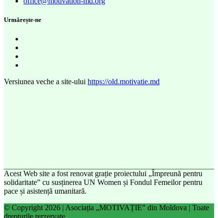
office@motivation-md.org
Urmărește-ne
Versiunea veche a site-ului
https://old.motivatie.md
Acest Web site a fost renovat grație proiectului „Împreună pentru
solidaritate” cu susținerea UN Women și Fondul Femeilor pentru
pace și asistență umanitară.
© Copyright 2026 | Asociația „MOTIVAȚIE” din Moldova | Toate
drepturile rerzervate.