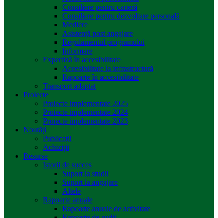
Consiliere pentru carieră
Consiliere pentru dezvoltare personală
Mediere
Asistenţă post angajare
Regulamentul programului
Informare
Expertiză în accesibilitate
Accesibilitate la infrastructură
Rapoarte în accesibilitate
Transport adaptat
Proiecte
Proiecte implementate 2025
Proiecte implementate 2024
Proiecte implementate 2023
Noutăți
Publicații
Achiziții
Resurse
Istorii de succes
Suport la studii
Suport la angajare
Altele
Rapoarte anuale
Rapoarte anuale de activitate
Rapoarte de audit