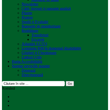
Newsletter
Cărți, broșuri și rapoarte analiză
Pliante
Postere
Studii și Evaluări
Rapoarte de monitorizare
Reabilitare
Transferuri
Escarele
Adaptări AUTO
Legislația RM în domeniul dizabilității
Ghiduri și Chestionare
Linkuri Utile
Harta Accesibilității
Susține serviciile noastre
Donează
Direcționează
Română