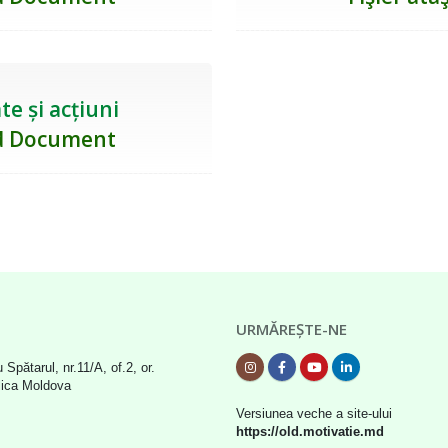
te și acțiuni
URMĂREȘTE-NE
 Spătarul, nr.11/A, of.2, or.
lica Moldova
Versiunea veche a site-ului
https://old.motivatie.md