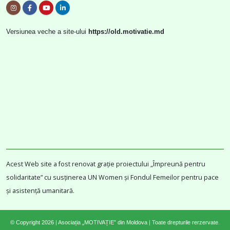
Versiunea veche a site-ului
https://old.motivatie.md
Acest Web site a fost renovat grație proiectului „Împreună pentru
solidaritate” cu susținerea UN Women și Fondul Femeilor pentru pace
și asistență umanitară.
© Copyright 2026 | Asociația „MOTIVAȚIE” din Moldova | Toate drepturile rerzervate.