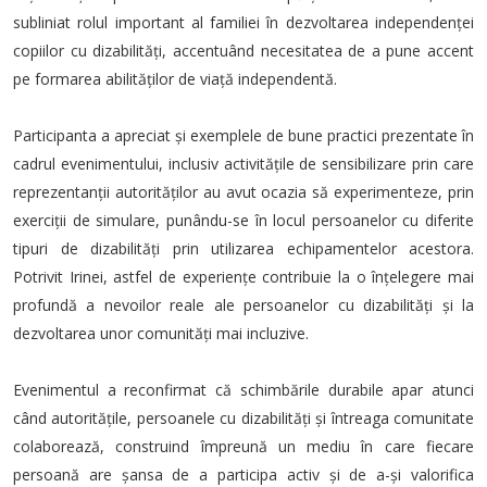
subliniat rolul important al familiei în dezvoltarea independenței
copiilor cu dizabilități, accentuând necesitatea de a pune accent
pe formarea abilităților de viață independentă.
Participanta a apreciat și exemplele de bune practici prezentate în
cadrul evenimentului, inclusiv activitățile de sensibilizare prin care
reprezentanții autorităților au avut ocazia să experimenteze, prin
exerciții de simulare, punându-se în locul persoanelor cu diferite
tipuri de dizabilități prin utilizarea echipamentelor acestora.
Potrivit Irinei, astfel de experiențe contribuie la o înțelegere mai
profundă a nevoilor reale ale persoanelor cu dizabilități și la
dezvoltarea unor comunități mai incluzive.
Evenimentul a reconfirmat că schimbările durabile apar atunci
când autoritățile, persoanele cu dizabilități și întreaga comunitate
colaborează, construind împreună un mediu în care fiecare
persoană are șansa de a participa activ și de a-și valorifica