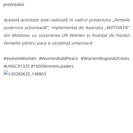
potențialul.
Această activitate este realizată în cadrul proiectului „Femeile
puternice acționează!”, implementat de Asociația „MOTIVAȚIE”
din Moldova, cu susținerea UN Women și finanțat de Fondul
Femeilor pentru pace și asistență umanitară.
#InvestinWomen #WomenBuildPeace #WomenRespond2Crises
#UNSCR1325 #1000WomenLeaders