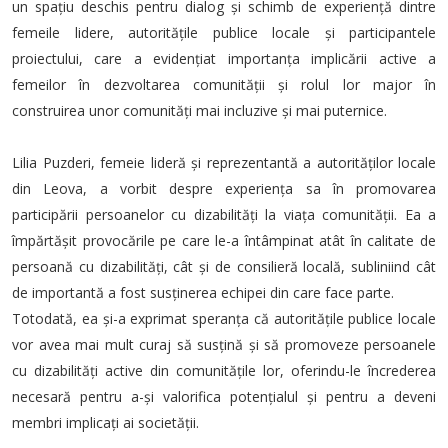
un spațiu deschis pentru dialog și schimb de experiență dintre
femeile lidere, autoritățile publice locale și participantele
proiectului, care a evidențiat importanța implicării active a
femeilor în dezvoltarea comunității și rolul lor major în
construirea unor comunități mai incluzive și mai puternice.
Lilia Puzderi, femeie lideră și reprezentantă a autorităților locale
din Leova, a vorbit despre experiența sa în promovarea
participării persoanelor cu dizabilități la viața comunității. Ea a
împărtășit provocările pe care le-a întâmpinat atât în calitate de
persoană cu dizabilități, cât și de consilieră locală, subliniind cât
de importantă a fost susținerea echipei din care face parte.
Totodată, ea și-a exprimat speranța că autoritățile publice locale
vor avea mai mult curaj să susțină și să promoveze persoanele
cu dizabilități active din comunitățile lor, oferindu-le încrederea
necesară pentru a-și valorifica potențialul și pentru a deveni
membri implicați ai societății.