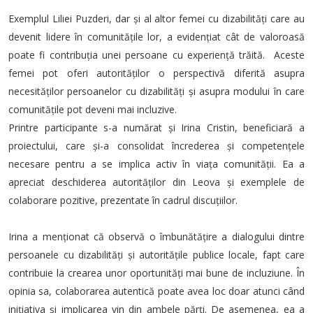
Exemplul Liliei Puzderi, dar și al altor femei cu dizabilități care au
devenit lidere în comunitățile lor, a evidențiat cât de valoroasă
poate fi contribuția unei persoane cu experiență trăită. Aceste
femei pot oferi autorităților o perspectivă diferită asupra
necesităților persoanelor cu dizabilități și asupra modului în care
comunitățile pot deveni mai incluzive.
Printre participante s-a numărat și Irina Cristin, beneficiară a
proiectului, care și-a consolidat încrederea și competențele
necesare pentru a se implica activ în viața comunității. Ea a
apreciat deschiderea autorităților din Leova și exemplele de
colaborare pozitive, prezentate în cadrul discuțiilor.
Irina a menționat că observă o îmbunătățire a dialogului dintre
persoanele cu dizabilități și autoritățile publice locale, fapt care
contribuie la crearea unor oportunități mai bune de incluziune. În
opinia sa, colaborarea autentică poate avea loc doar atunci când
inițiativa și implicarea vin din ambele părți. De asemenea, ea a