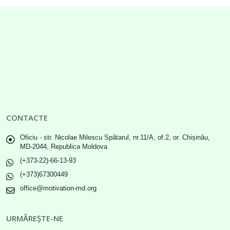
CONTACTE
Oficiu - str. Nicolae Milescu Spătarul, nr.11/A, of.2, or. Chișinău,
MD-2044, Republica Moldova
(+373-22)-66-13-93
(+373)67300449
office@motivation-md.org
URMĂREȘTE-NE