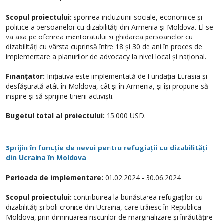
Scopul proiectului:
sporirea incluziunii sociale, economice și
politice a persoanelor cu dizabilități din Armenia și Moldova. El se
va axa pe oferirea mentoratului și ghidarea persoanelor cu
dizabilități cu vârsta cuprinsă între 18 și 30 de ani în proces de
implementare a planurilor de advocacy la nivel local și național.
Finanțator:
Inițiativa este implementată de Fundația Eurasia și
desfășurată atât în Moldova, cât și în Armenia, și își propune să
inspire și să sprijine tinerii activiști.
Bugetul total al proiectului:
15.000 USD.
Sprijin în funcție de nevoi pentru refugiații cu dizabilități
din Ucraina în Moldova
Perioada de implementare:
01.02.2024 - 30.06.2024
Scopul proiectului:
contribuirea la bunăstarea refugiaților cu
dizabilități și boli cronice din Ucraina, care trăiesc în Republica
Moldova, prin diminuarea riscurilor de marginalizare și înrăutățire