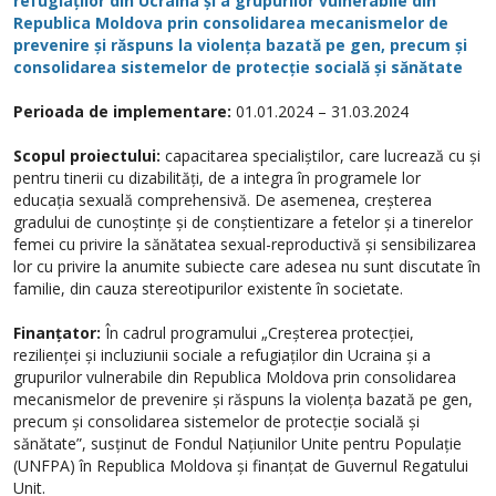
refugiaților din Ucraina și a grupurilor vulnerabile din
Republica Moldova prin consolidarea mecanismelor de
prevenire și răspuns la violența bazată pe gen, precum și
consolidarea sistemelor de protecție socială și sănătate
Perioada de implementare:
01.01.2024 – 31.03.2024
Scopul proiectului:
capacitarea specialiștilor, care lucrează cu și
pentru tinerii cu dizabilități, de a integra în programele lor
educația sexuală comprehensivă. De asemenea, creșterea
gradului de cunoștințe și de conștientizare a fetelor și a tinerelor
femei cu privire la sănătatea sexual-reproductivă și sensibilizarea
lor cu privire la anumite subiecte care adesea nu sunt discutate în
familie, din cauza stereotipurilor existente în societate.
Finanțator:
În cadrul programului „Creșterea protecției,
rezilienței și incluziunii sociale a refugiaților din Ucraina și a
grupurilor vulnerabile din Republica Moldova prin consolidarea
mecanismelor de prevenire și răspuns la violența bazată pe gen,
precum și consolidarea sistemelor de protecție socială și
sănătate”, susținut de Fondul Națiunilor Unite pentru Populație
(UNFPA) în Republica Moldova și finanțat de Guvernul Regatului
Unit.