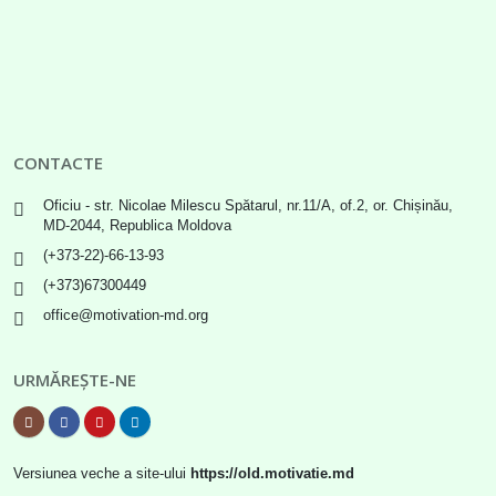
CONTACTE
Oficiu - str. Nicolae Milescu Spătarul, nr.11/A, of.2, or. Chișinău,
MD-2044, Republica Moldova
(+373-22)-66-13-93
(+373)67300449
office@motivation-md.org
URMĂREȘTE-NE
Versiunea veche a site-ului
https://old.motivatie.md