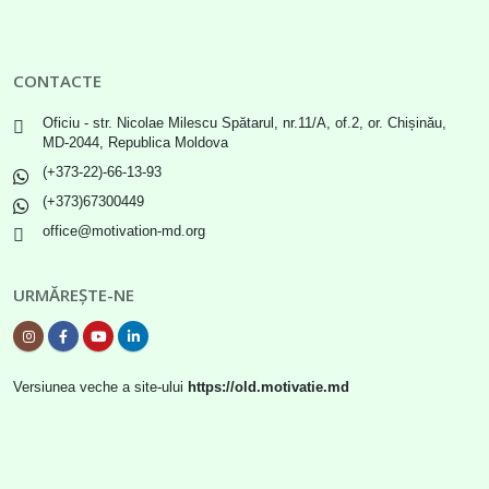
CONTACTE
Oficiu - str. Nicolae Milescu Spătarul, nr.11/A, of.2, or. Chișinău,
MD-2044, Republica Moldova
(+373-22)-66-13-93
(+373)67300449
office@motivation-md.org
URMĂREȘTE-NE
Versiunea veche a site-ului
https://old.motivatie.md