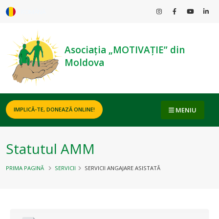
ROMÂNĂ
Asociația „MOTIVAȚIE” din
Moldova
MENIU
IMPLICĂ-TE, DONEAZĂ ONLINE!
Statutul AMM
PRIMA PAGINĂ
SERVICII
SERVICII ANGAJARE ASISTATĂ