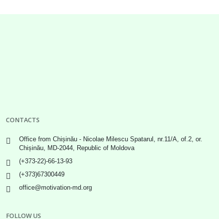
CONTACTS
Office from Chișinău - Nicolae Milescu Spatarul, nr.11/A, of.2, or.
Chișinău, MD-2044, Republic of Moldova
(+373-22)-66-13-93
(+373)67300449
office@motivation-md.org
FOLLOW US