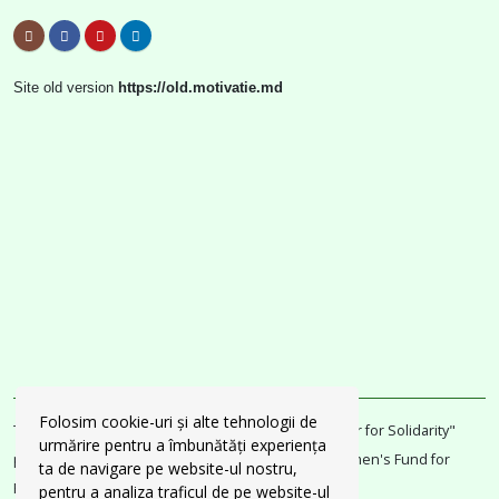
Site old version
https://old.motivatie.md
Folosim cookie-uri și alte tehnologii de
This website was renovated thanks to the "Together for Solidarity"
urmărire pentru a îmbunătăți experiența
project with the support of UN Women and the Women's Fund for
ta de navigare pe website-ul nostru,
Peace and Humanitarian Assistance.
pentru a analiza traficul de pe website-ul