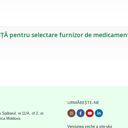
ȚĂ pentru selectare furnizor de medicamen
URMĂREȘTE-NE
 Spătarul, nr.11/A, of.2, or.
lica Moldova
Versiunea veche a site-ului