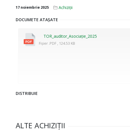
Achiziții
17 noiembrie 2025
DOCUMETE ATAȘATE
TOR_auditor_Asociație_2025
Fișier .PDF , 124.53 KB
DISTRIBUIE
ALTE ACHIZIȚII