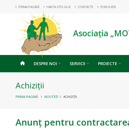
PRIMA PAGINĂ
HARTA SITE-ULUI
CONTACTE
PUBLICAȚII
Asociația „MO
DESPRE NOI
SERVICII
PROIECTE
Achiziții
PRIMA PAGINĂ
NOUTĂȚI
ACHIZIȚII
Anunț pentru contractarea 