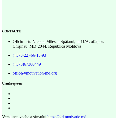
CONTACTE
Oficiu - str. Nicolae Milescu Spătarul, nr.11/A, of.2, or.
Chișinău, MD-2044, Republica Moldova
(+373-22)-66-13-93
(+373)67300449
office@motivation-md.org
Urmărește-ne
Versiunea veche a site-ului
https://old.motivatie.md