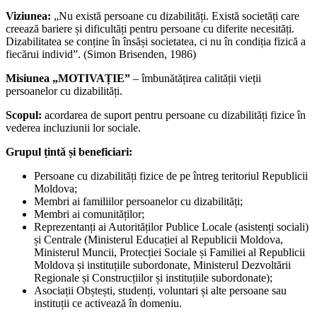
Viziunea:
„Nu există persoane cu dizabilități. Există societăți care
creează bariere și dificultăți pentru persoane cu diferite necesități.
Dizabilitatea se conține în însăși societatea, ci nu în condiția fizică a
fiecărui individ”. (Simon Brisenden, 1986)
Misiunea „MOTIVAȚIE”
– îmbunătățirea calității vieții
persoanelor cu dizabilități.
Scopul:
acordarea de suport pentru persoane cu dizabilități fizice în
vederea incluziunii lor sociale.
Grupul țintă și beneficiari:
Persoane cu dizabilități fizice de pe întreg teritoriul Republicii
Moldova;
Membri ai familiilor persoanelor cu dizabilități;
Membri ai comunităților;
Reprezentanți ai Autorităților Publice Locale (asistenți sociali)
și Centrale (Ministerul Educației al Republicii Moldova,
Ministerul Muncii, Protecției Sociale și Familiei al Republicii
Moldova și instituțiile subordonate, Ministerul Dezvoltării
Regionale și Construcțiilor și instituțiile subordonate);
Asociații Obștești, studenți, voluntari și alte persoane sau
instituții ce activează în domeniu.