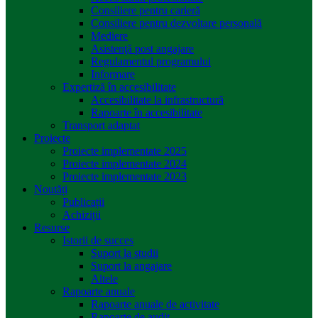
Consiliere pentru carieră
Consiliere pentru dezvoltare personală
Mediere
Asistenţă post angajare
Regulamentul programului
Informare
Expertiză în accesibilitate
Accesibilitate la infrastructură
Rapoarte în accesibilitate
Transport adaptat
Proiecte
Proiecte implementate 2025
Proiecte implementate 2024
Proiecte implementate 2023
Noutăți
Publicații
Achiziții
Resurse
Istorii de succes
Suport la studii
Suport la angajare
Altele
Rapoarte anuale
Rapoarte anuale de activitate
Rapoarte de audit