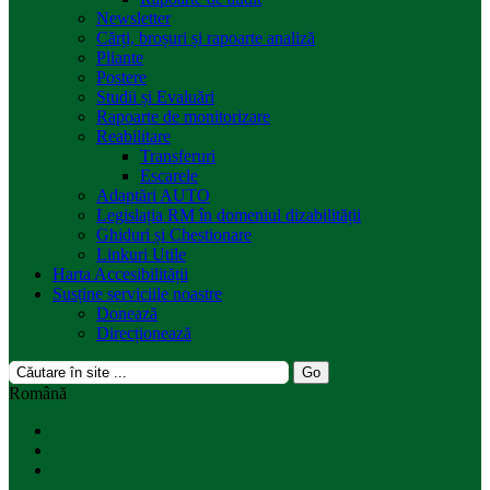
Newsletter
Cărți, broșuri și rapoarte analiză
Pliante
Postere
Studii și Evaluări
Rapoarte de monitorizare
Reabilitare
Transferuri
Escarele
Adaptări AUTO
Legislația RM în domeniul dizabilității
Ghiduri și Chestionare
Linkuri Utile
Harta Accesibilității
Susține serviciile noastre
Donează
Direcționează
Română