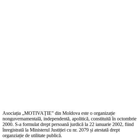
Asociația „MOTIVAȚIE” din Moldova este o organizație
nonguvernamentală, independentă, apolitică, constituită în octombrie
2000. S-a formulat drept persoană jurdică la 22 ianuarie 2002, fiind
înregistrată la Ministerul Justiției cu nr. 2079 și atestată drept
organziație de utilitate publică.