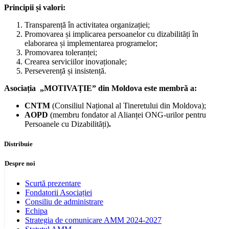
Principii și valori:
Transparență în activitatea organizației;
Promovarea și implicarea persoanelor cu dizabilități în
elaborarea și implementarea programelor;
Promovarea toleranței;
Crearea serviciilor inovaționale;
Perseverență și insistență.
Asociația „MOTIVAȚIE” din Moldova este membră a:
CNTM
(Consiliul Național al Tineretului din Moldova);
AOPD
(membru fondator al Alianței ONG-urilor pentru
Persoanele cu Dizabilități)
.
Distribuie
Despre noi
Scurtă prezentare
Fondatorii Asociației
Consiliu de administrare
Echipa
Strategia de comunicare AMM 2024-2027