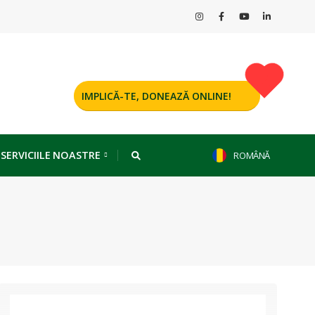
IMPLICĂ-TE, DONEAZĂ ONLINE!
 SERVICIILE NOASTRE
ROMÂNĂ