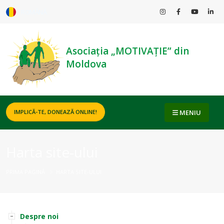
ROMÂNĂ
Asociația „MOTIVAȚIE” din
Moldova
MENIU
IMPLICĂ-TE, DONEAZĂ ONLINE!
Harta site-ului
PRIMA PAGINĂ
HARTA SITE-ULUI
Despre noi