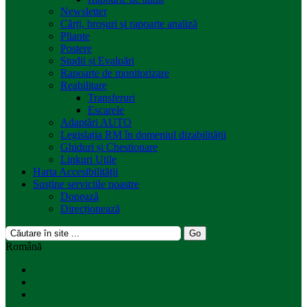
Newsletter
Cărți, broșuri și rapoarte analiză
Pliante
Postere
Studii și Evaluări
Rapoarte de monitorizare
Reabilitare
Transferuri
Escarele
Adaptări AUTO
Legislația RM în domeniul dizabilității
Ghiduri și Chestionare
Linkuri Utile
Harta Accesibilității
Susține serviciile noastre
Donează
Direcționează
Română