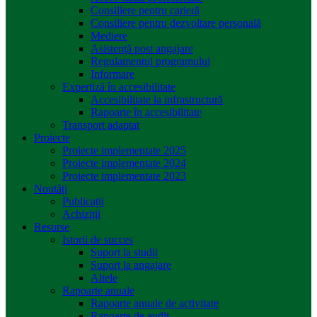
Consiliere pentru carieră
Consiliere pentru dezvoltare personală
Mediere
Asistenţă post angajare
Regulamentul programului
Informare
Expertiză în accesibilitate
Accesibilitate la infrastructură
Rapoarte în accesibilitate
Transport adaptat
Proiecte
Proiecte implementate 2025
Proiecte implementate 2024
Proiecte implementate 2023
Noutăți
Publicații
Achiziții
Resurse
Istorii de succes
Suport la studii
Suport la angajare
Altele
Rapoarte anuale
Rapoarte anuale de activitate
Rapoarte de audit