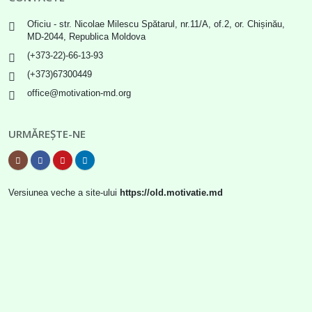
Oficiu - str. Nicolae Milescu Spătarul, nr.11/A, of.2, or. Chișinău,
MD-2044, Republica Moldova
(+373-22)-66-13-93
(+373)67300449
office@motivation-md.org
URMĂREȘTE-NE
Versiunea veche a site-ului
https://old.motivatie.md