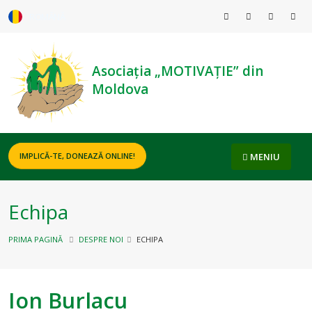
ROMÂNĂ
Asociația „MOTIVAȚIE” din
Moldova
MENIU
IMPLICĂ-TE, DONEAZĂ ONLINE!
Echipa
PRIMA PAGINĂ
DESPRE NOI
ECHIPA
Ion Burlacu