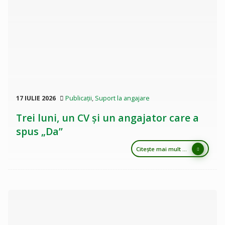
17 IULIE 2026
Publicații
,
Suport la angajare
Trei luni, un CV și un angajator care a
spus „Da”
Citește mai mult ...