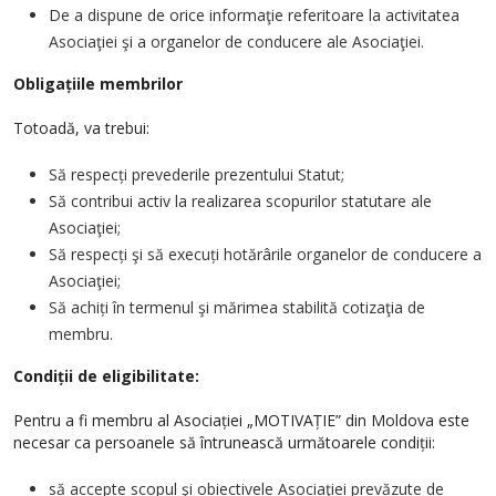
De a dispune de orice informaţie referitoare la activitatea
Asociaţiei şi a organelor de conducere ale Asociaţiei.
Obligațiile membrilor
Totoadă, va trebui:
Să respecți prevederile prezentului Statut;
Să contribui activ la realizarea scopurilor statutare ale
Asociaţiei;
Să respecți şi să execuți hotărârile organelor de conducere a
Asociaţiei;
Să achiți în termenul şi mărimea stabilită cotizaţia de
membru.
Condiții de eligibilitate:
Pentru a fi membru al Asociației „MOTIVAȚIE” din Moldova este
necesar ca persoanele să întrunească următoarele condiții:
să accepte scopul şi obiectivele Asociaţiei prevăzute de