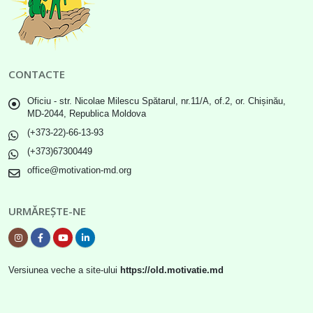
CONTACTE
Oficiu - str. Nicolae Milescu Spătarul, nr.11/A, of.2, or. Chișinău,
MD-2044, Republica Moldova
(+373-22)-66-13-93
(+373)67300449
office@motivation-md.org
URMĂREȘTE-NE
Versiunea veche a site-ului
https://old.motivatie.md