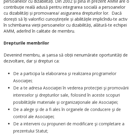
persoanelor cu dizabilități. Din 2002 și pînă în prezent AMM are o
contribuție reală adusă pentru integrarea socială a persoanelor
cu dizabilități și promovarea/ asigurarea drepturilor lor. Dacă
dorești să îți valorifici cunoștințele și abilitățile implicîndu-te activ
în schimbarea vieții persoanelor cu dizabilități, alătură-te echipei
AMM, aderînd în calitate de membru.
Drepturile membrilor
Devenind membru, ai șansa să obții nenumărate oportunități de
dezvoltare, dar și drepturi ca:
De a participa la elaborarea şi realizarea programelor
Asociaţiei;
De a te adresa Asociaţiei în vederea protecţiei şi promovării
intereselor şi drepturilor sale, folosind în aceste scopuri
posibilităţile materiale şi organizaţionale ale Asociaţiei;
De a alege şi de a fi ales în organele de conducere şi de
control ale Asociaţiei;
De a interveni cu propuneri de modificare şi completare a
prezentului Statut;