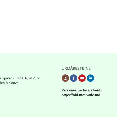
URMĂREȘTE-NE
 Spătarul, nr.11/A, of.2, or.
lica Moldova
Versiunea veche a site-ului
https://old.motivatie.md