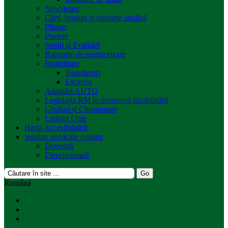
Newsletter
Cărți, broșuri și rapoarte analiză
Pliante
Postere
Studii și Evaluări
Rapoarte de monitorizare
Reabilitare
Transferuri
Escarele
Adaptări AUTO
Legislația RM în domeniul dizabilității
Ghiduri și Chestionare
Linkuri Utile
Harta Accesibilității
Susține serviciile noastre
Donează
Direcționează
Română