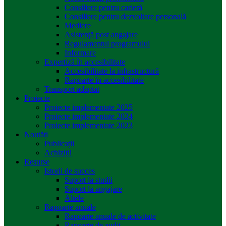
Consiliere pentru carieră
Consiliere pentru dezvoltare personală
Mediere
Asistenţă post angajare
Regulamentul programului
Informare
Expertiză în accesibilitate
Accesibilitate la infrastructură
Rapoarte în accesibilitate
Transport adaptat
Proiecte
Proiecte implementate 2025
Proiecte implementate 2024
Proiecte implementate 2023
Noutăți
Publicații
Achiziții
Resurse
Istorii de succes
Suport la studii
Suport la angajare
Altele
Rapoarte anuale
Rapoarte anuale de activitate
Rapoarte de audit