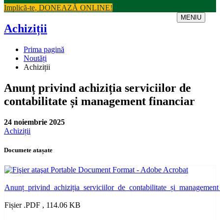
Implică-te, DONEAZĂ ONLINE!
MENIU
Achiziții
Prima pagină
Noutăți
Achiziții
Anunț privind achiziția serviciilor de
contabilitate și management financiar
24 noiembrie 2025
Achiziții
Documete atașate
Anunț_privind_achiziția_serviciilor_de_contabilitate_și_management
Fișier .PDF , 114.06 KB