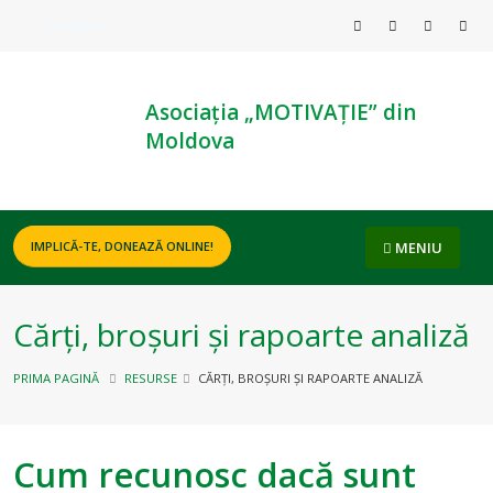
ROMÂNĂ
Asociația „MOTIVAȚIE” din
Moldova
MENIU
IMPLICĂ-TE, DONEAZĂ ONLINE!
Cărți, broșuri și rapoarte analiză
PRIMA PAGINĂ
RESURSE
CĂRȚI, BROȘURI ȘI RAPOARTE ANALIZĂ
Cum recunosc dacă sunt