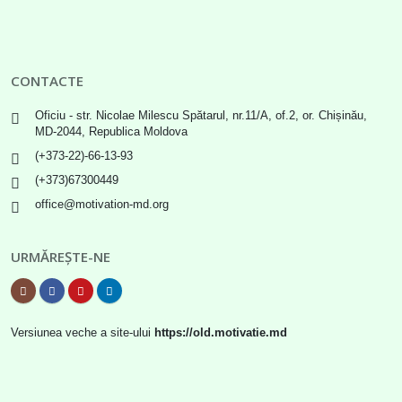
CONTACTE
Oficiu - str. Nicolae Milescu Spătarul, nr.11/A, of.2, or. Chișinău,
MD-2044, Republica Moldova
(+373-22)-66-13-93
(+373)67300449
office@motivation-md.org
URMĂREȘTE-NE
Versiunea veche a site-ului
https://old.motivatie.md