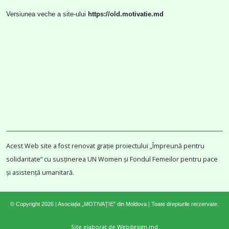
Versiunea veche a site-ului
https://old.motivatie.md
Acest Web site a fost renovat grație proiectului „Împreună pentru
solidaritate” cu susținerea UN Women și Fondul Femeilor pentru pace
și asistență umanitară.
© Copyright 2026 | Asociația „MOTIVAȚIE” din Moldova | Toate drepturile rerzervate.
Site elaborat de Webdesign.md