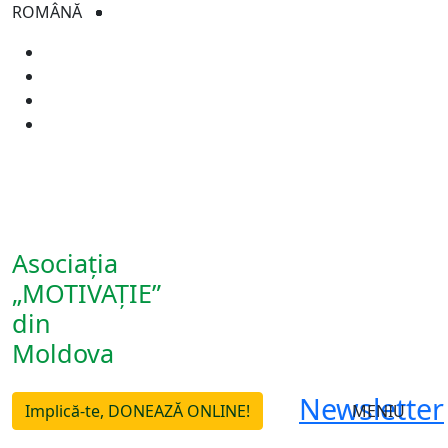
ROMÂNĂ
Asociația
„MOTIVAȚIE”
din
Moldova
Newsletter
Implică-te, DONEAZĂ ONLINE!
MENIU