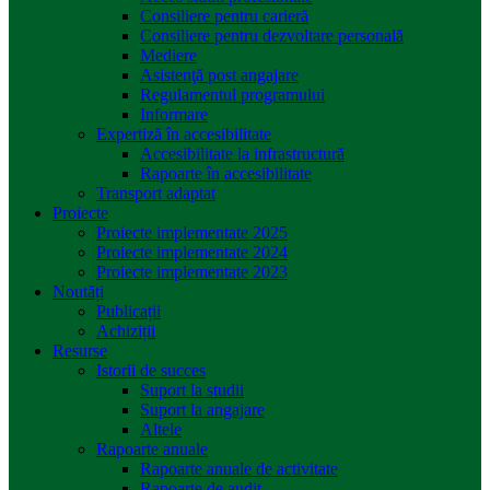
Consiliere pentru carieră
Consiliere pentru dezvoltare personală
Mediere
Asistenţă post angajare
Regulamentul programului
Informare
Expertiză în accesibilitate
Accesibilitate la infrastructură
Rapoarte în accesibilitate
Transport adaptat
Proiecte
Proiecte implementate 2025
Proiecte implementate 2024
Proiecte implementate 2023
Noutăți
Publicații
Achiziții
Resurse
Istorii de succes
Suport la studii
Suport la angajare
Altele
Rapoarte anuale
Rapoarte anuale de activitate
Rapoarte de audit