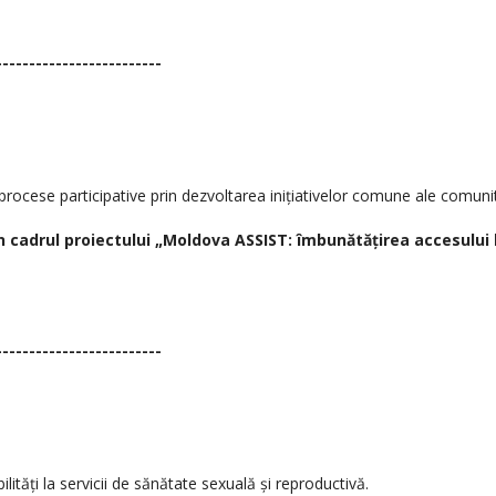
-------------------------
procese participative prin dezvoltarea inițiativelor comune ale comunităț
cadrul proiectului „Moldova ASSIST: îmbunătățirea accesului la 
-------------------------
lități la servicii de sănătate sexuală și reproductivă.