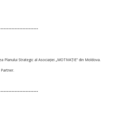
-------------------------
ea Planului Strategic al Asociației „MOTIVAȚIE” din Moldova.
Partner.
-------------------------