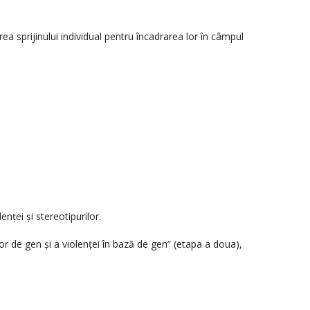
irea sprijinului individual pentru încadrarea lor în câmpul
nței și stereotipurilor.
or de gen și a violenței în bază de gen” (etapa a doua),