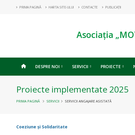
PRIMA PAGINĂ
HARTA SITE-ULUI
CONTACTE
PUBLICAȚII
Asociația „MO
DESPRE NOI
SERVICII
PROIECTE
Proiecte implementate 2025
PRIMA PAGINĂ
SERVICII
SERVICII ANGAJARE ASISTATĂ
Coeziune și Solidaritate