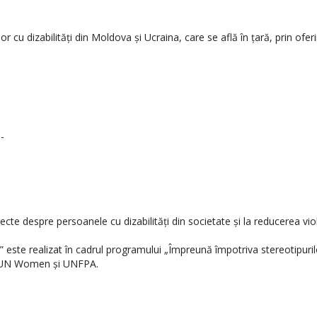
lor cu dizabilități din Moldova și Ucraina, care se află în țară, prin ofer
--
ecte despre persoanele cu dizabilități din societate și la reducerea viole
” este realizat în cadrul programului „Împreună împotriva stereotipuril
e UN Women și UNFPA.