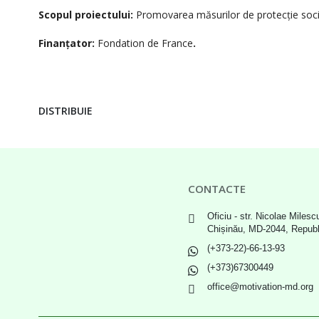
Scopul proiectului:
Promovarea măsurilor de protecție social
Finanțator:
Fondation de France
.
DISTRIBUIE
CONTACTE
Oficiu - str. Nicolae Milescu
Chișinău, MD-2044, Repub
(+373-22)-66-13-93
(+373)67300449
office@motivation-md.org