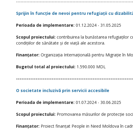
------------------------------------------------------------------------------
Sprijin în funcție de nevoi pentru refugiații cu dizabili
Perioada de implementare:
01.12.2024 - 31.05.2025
Scopul proiectului:
contribuirea la bunăstarea refugiaților cu
condițiilor de sănătate și de viață ale acestora.
Finanțator:
Organizația Internațională pentru Migrație în Mo
Bugetul total al proiectului:
1.590.000 MDL
-----------------------------------------------------------------
O societate incluzivă prin servicii accesibile
Perioada de implementare:
01.07.2024 - 30.06.2025
Scopul proiectului:
Promovarea măsurilor de protecție social
Finanțator:
Proiect finanțat People in Need Moldova în cadr