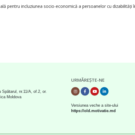
ă pentru incluziunea socio-economică a persoanelor cu dizabilități î
URMĂREȘTE-NE
 Spătarul, nr.11/A, of.2, or.
lica Moldova
Versiunea veche a site-ului
https://old.motivatie.md