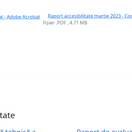
Raport accesibilitate martie 2023 - Con
Fișier .PDF , 4.71 MB
itate
ă tehnică a
Raport de evaluar