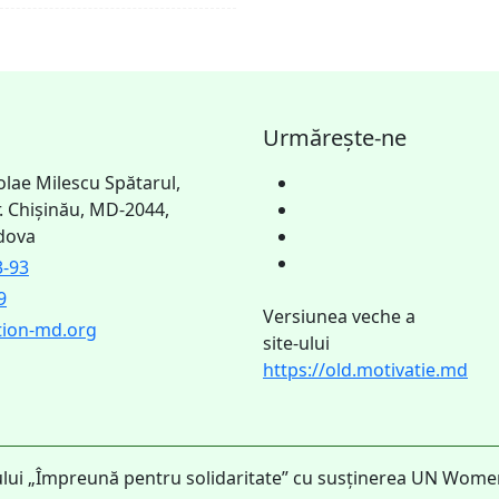
Urmărește-ne
icolae Milescu Spătarul,
or. Chișinău, MD-2044,
dova
3-93
9
Versiunea veche a
tion-md.org
site-ului
https://old.motivatie.md
tului „Împreună pentru solidaritate” cu susținerea UN Wome