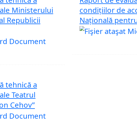
 ale Ministerului
condițiilor de ac
al Republicii
Națională pentr
ă tehnică a
 ale Teatrul
ton Cehov”