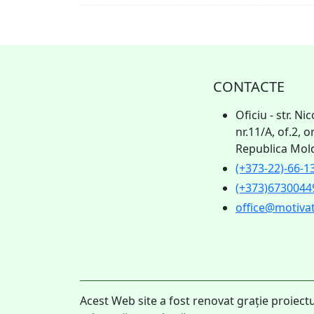
CONTACTE
Oficiu - str. N
nr.11/A, of.2, 
Republica Mol
(+373-22)-66-1
(+373)6730044
office@motiva
Acest Web site a fost renovat grație proiec