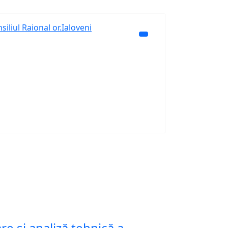
siliul Raional or.Ialoveni
e și analiză tehnică a