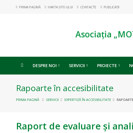
PRIMA PAGINĂ
HARTA SITE-ULUI
CONTACTE
PUBLICAȚII
Asociația „MO
DESPRE NOI
SERVICII
PROIECTE
N
Rapoarte în accesibilitate
PRIMA PAGINĂ
SERVICII
EXPERTIZĂ ÎN ACCESIBILITATE
RAPOARTE 
Raport de evaluare și anali