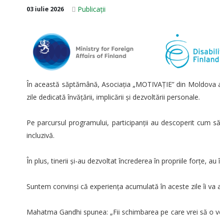
Publicații
03 iulie 2026
În această săptămână, Asociația „MOTIVAȚIE” din Moldova a o
zile dedicată învățării, implicării și dezvoltării personale.
Pe parcursul programului, participanții au descoperit cum s
incluzivă.
În plus, tinerii și-au dezvoltat încrederea în propriile forțe, 
Suntem convinși că experiența acumulată în aceste zile îi va aju
Mahatma Gandhi spunea: „Fii schimbarea pe care vrei să o vezi