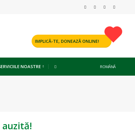
IMPLICĂ-TE, DONEAZĂ ONLINE!
SERVICIILE NOASTRE
ROMÂNĂ
 auzită!