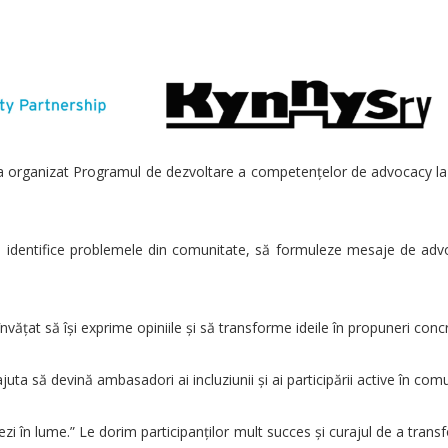
rganizat Programul de dezvoltare a competențelor de advocacy la nivel
ă identifice problemele din comunitate, să formuleze mesaje de advoca
au învățat să își exprime opiniile și să transforme ideile în propuneri co
ta să devină ambasadori ai incluziunii și ai participării active în comun
 în lume.” Le dorim participanților mult succes și curajul de a transfo