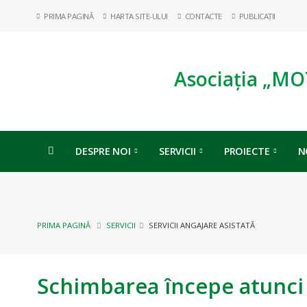
PRIMA PAGINĂ
HARTA SITE-ULUI
CONTACTE
PUBLICAȚII
Asociația „MO
DESPRE NOI
SERVICII
PROIECTE
N
PRIMA PAGINĂ
SERVICII
SERVICII ANGAJARE ASISTATĂ
Schimbarea începe atunci câ