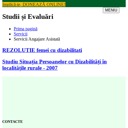
Implică-te, DONEAZĂ ONLINE!
MENIU
Studii și Evaluări
Prima pagină
Servicii
Servicii Angajare Asistată
REZOLUTIE femei cu dizabilitati
Studiu Situația Persoanelor cu Dizabilități în
localitățile rurale - 2007
CONTACTE