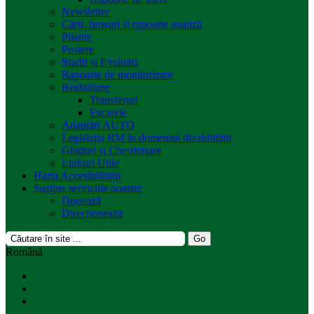
Newsletter
Cărți, broșuri și rapoarte analiză
Pliante
Postere
Studii și Evaluări
Rapoarte de monitorizare
Reabilitare
Transferuri
Escarele
Adaptări AUTO
Legislația RM în domeniul dizabilității
Ghiduri și Chestionare
Linkuri Utile
Harta Accesibilității
Susține serviciile noastre
Donează
Direcționează
Română