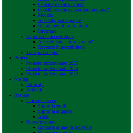
Consiliere pentru carieră
Consiliere pentru dezvoltare personală
Mediere
Asistenţă post angajare
Regulamentul programului
Informare
Expertiză în accesibilitate
Accesibilitate la infrastructură
Rapoarte în accesibilitate
Transport adaptat
Proiecte
Proiecte implementate 2025
Proiecte implementate 2024
Proiecte implementate 2023
Noutăți
Publicații
Achiziții
Resurse
Istorii de succes
Suport la studii
Suport la angajare
Altele
Rapoarte anuale
Rapoarte anuale de activitate
Rapoarte de audit