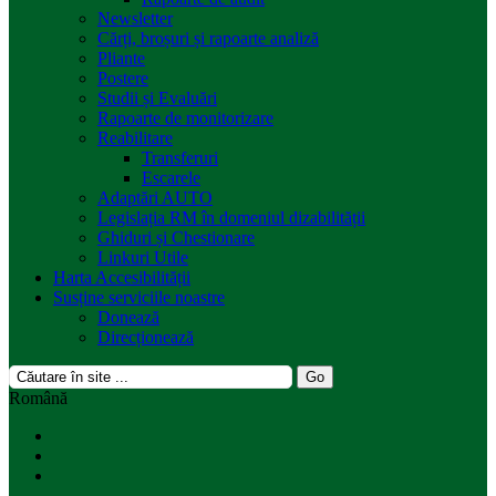
Newsletter
Cărți, broșuri și rapoarte analiză
Pliante
Postere
Studii și Evaluări
Rapoarte de monitorizare
Reabilitare
Transferuri
Escarele
Adaptări AUTO
Legislația RM în domeniul dizabilității
Ghiduri și Chestionare
Linkuri Utile
Harta Accesibilității
Susține serviciile noastre
Donează
Direcționează
Română