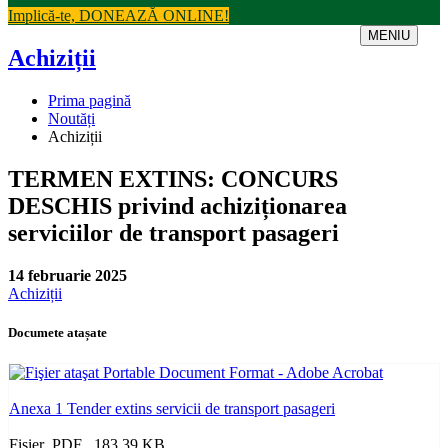
Implică-te, DONEAZĂ ONLINE!
MENIU
Achiziții
Prima pagină
Noutăți
Achiziții
TERMEN EXTINS: CONCURS
DESCHIS privind achiziționarea
serviciilor de transport pasageri
14 februarie 2025
Achiziții
Documete atașate
Anexa 1 Tender extins servicii de transport pasageri
Fișier .PDF , 183.39 KB