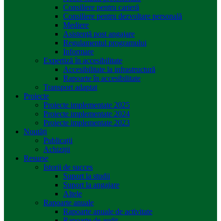
Consiliere pentru carieră
Consiliere pentru dezvoltare personală
Mediere
Asistenţă post angajare
Regulamentul programului
Informare
Expertiză în accesibilitate
Accesibilitate la infrastructură
Rapoarte în accesibilitate
Transport adaptat
Proiecte
Proiecte implementate 2025
Proiecte implementate 2024
Proiecte implementate 2023
Noutăți
Publicații
Achiziții
Resurse
Istorii de succes
Suport la studii
Suport la angajare
Altele
Rapoarte anuale
Rapoarte anuale de activitate
Rapoarte de audit