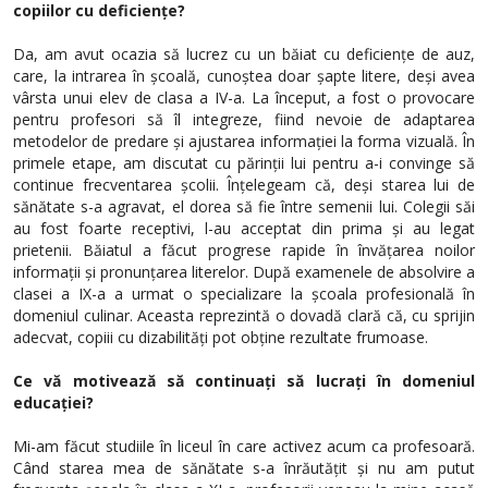
copiilor cu deficiențe?
Da, am avut ocazia să lucrez cu un băiat cu deficiențe de auz,
care, la intrarea în școală, cunoștea doar șapte litere, deși avea
vârsta unui elev de clasa a IV-a. La început, a fost o provocare
pentru profesori să îl integreze, fiind nevoie de adaptarea
metodelor de predare și ajustarea informației la forma vizuală. În
primele etape, am discutat cu părinții lui pentru a-i convinge să
continue frecventarea școlii. Înțelegeam că, deși starea lui de
sănătate s-a agravat, el dorea să fie între semenii lui. Colegii săi
au fost foarte receptivi, l-au acceptat din prima și au legat
prietenii. Băiatul a făcut progrese rapide în învățarea noilor
informații și pronunțarea literelor. După examenele de absolvire a
clasei a IX-a a urmat o specializare la școala profesională în
domeniul culinar. Aceasta reprezintă o dovadă clară că, cu sprijin
adecvat, copiii cu dizabilități pot obține rezultate frumoase.
Ce vă motivează să continuați să lucrați în domeniul
educației?
Mi-am făcut studiile în liceul în care activez acum ca profesoară.
Când starea mea de sănătate s-a înrăutățit și nu am putut