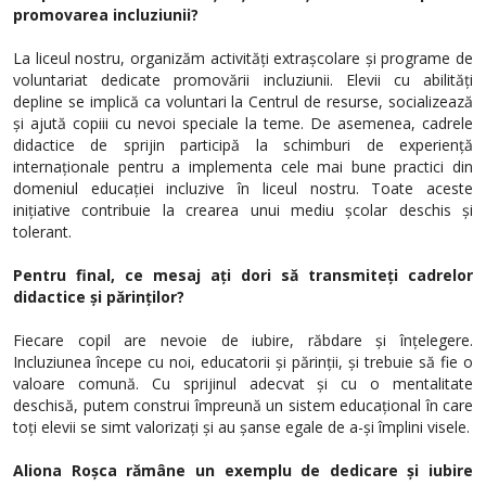
promovarea incluziunii?
La liceul nostru, organizăm activități extrașcolare și programe de
voluntariat dedicate promovării incluziunii. Elevii cu abilități
depline se implică ca voluntari la Centrul de resurse, socializează
și ajută copiii cu nevoi speciale la teme. De asemenea, cadrele
didactice de sprijin participă la schimburi de experiență
internaționale pentru a implementa cele mai bune practici din
domeniul educației incluzive în liceul nostru. Toate aceste
inițiative contribuie la crearea unui mediu școlar deschis și
tolerant.
Pentru final, ce mesaj ați dori să transmiteți cadrelor
didactice și părinților?
Fiecare copil are nevoie de iubire, răbdare și înțelegere.
Incluziunea începe cu noi, educatorii și părinții, și trebuie să fie o
valoare comună. Cu sprijinul adecvat și cu o mentalitate
deschisă, putem construi împreună un sistem educațional în care
toți elevii se simt valorizați și au șanse egale de a-și împlini visele.
Aliona Roșca rămâne un exemplu de dedicare și iubire