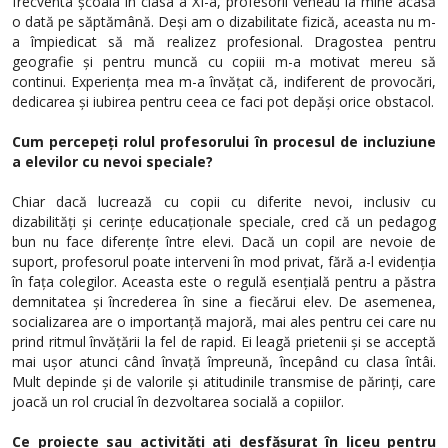
frecventa școala în clasa a XI-a, profesorii veneau la mine acasă
o dată pe săptămână. Deși am o dizabilitate fizică, aceasta nu m-
a împiedicat să mă realizez profesional. Dragostea pentru
geografie și pentru muncă cu copiii m-a motivat mereu să
continui. Experiența mea m-a învățat că, indiferent de provocări,
dedicarea și iubirea pentru ceea ce faci pot depăși orice obstacol.
Cum percepeți rolul profesorului în procesul de incluziune
a elevilor cu nevoi speciale?
Chiar dacă lucrează cu copii cu diferite nevoi, inclusiv cu
dizabilități și cerințe educaționale speciale, cred că un pedagog
bun nu face diferențe între elevi. Dacă un copil are nevoie de
suport, profesorul poate interveni în mod privat, fără a-l evidenția
în fața colegilor. Aceasta este o regulă esențială pentru a păstra
demnitatea și încrederea în sine a fiecărui elev. De asemenea,
socializarea are o importanță majoră, mai ales pentru cei care nu
prind ritmul învățării la fel de rapid. Ei leagă prietenii și se acceptă
mai ușor atunci când învață împreună, începând cu clasa întâi.
Mult depinde și de valorile și atitudinile transmise de părinți, care
joacă un rol crucial în dezvoltarea socială a copiilor.
Ce proiecte sau activități ați desfășurat în liceu pentru