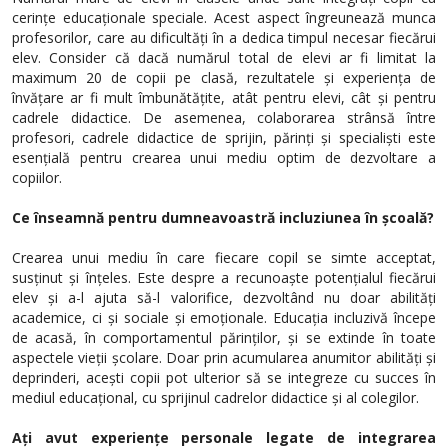
cerințe educaționale speciale. Acest aspect îngreunează munca
profesorilor, care au dificultăți în a dedica timpul necesar fiecărui
elev. Consider că dacă numărul total de elevi ar fi limitat la
maximum 20 de copii pe clasă, rezultatele și experiența de
învățare ar fi mult îmbunătățite, atât pentru elevi, cât și pentru
cadrele didactice. De asemenea, colaborarea strânsă între
profesori, cadrele didactice de sprijin, părinți și specialiști este
esențială pentru crearea unui mediu optim de dezvoltare a
copiilor.
Ce înseamnă pentru dumneavoastră incluziunea în școală?
Crearea unui mediu în care fiecare copil se simte acceptat,
susținut și înțeles. Este despre a recunoaște potențialul fiecărui
elev și a-l ajuta să-l valorifice, dezvoltând nu doar abilități
academice, ci și sociale și emoționale. Educația incluzivă începe
de acasă, în comportamentul părinților, și se extinde în toate
aspectele vieții școlare. Doar prin acumularea anumitor abilități și
deprinderi, acești copii pot ulterior să se integreze cu succes în
mediul educațional, cu sprijinul cadrelor didactice și al colegilor.
Ați avut experiențe personale legate de integrarea