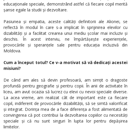
educaționale speciale, demonstrând astfel că fiecare copil merită
șanse egale la studii și dezvoltare.
Pasiunea și empatia, aceste calități definitorii ale Alionei, se
reflectă în modul în care s-a implicat în sprijinirea elevilor cu
dizabilități și a facilitat crearea unui mediu școlar mai incluziv și
deschis. În acest interviu, ne împărtășește experiențele,
provocările și speranțele sale pentru educația incluzivă din
Moldova.
Cum a început totul? Ce v-a motivat să vă dedicați acestei
misiuni?
De când am ales să devin profesoară, am simțit o dragoste
profundă pentru geografie și pentru copii. În anii de activitate în
liceu, am avut ocazia să lucrez cu elevi cu nevoi speciale diverse.
La acea vreme, am realizat cât de important este ca fiecare
copil, indiferent de provocările dizabilității, să se simtă valorificat
și integrat. Dorința mea de a face diferența a fost alimentată de
convingerea că pot contribui la dezvoltarea copiilor cu necesități
speciale și că nu sunt singuri în lupta lor pentru depășirea
limitelor.