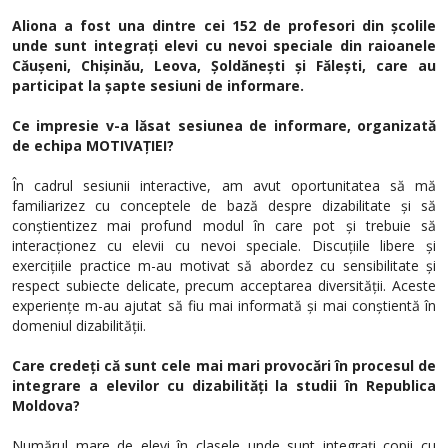
Aliona a fost una dintre cei 152 de profesori din școlile
unde sunt integrați elevi cu nevoi speciale din raioanele
Căușeni, Chișinău, Leova, Șoldănești și Fălești, care au
participat la șapte sesiuni de informare.
Ce impresie v-a lăsat sesiunea de informare, organizată
de echipa MOTIVAȚIEI?
În cadrul sesiunii interactive, am avut oportunitatea să mă
familiarizez cu conceptele de bază despre dizabilitate și să
conștientizez mai profund modul în care pot și trebuie să
interacționez cu elevii cu nevoi speciale. Discuțiile libere și
exercițiile practice m-au motivat să abordez cu sensibilitate și
respect subiecte delicate, precum acceptarea diversității. Aceste
experiențe m-au ajutat să fiu mai informată și mai conștientă în
domeniul dizabilității.
Care credeți că sunt cele mai mari provocări în procesul de
integrare a elevilor cu dizabilități la studii în Republica
Moldova?
Numărul mare de elevi în clasele unde sunt integrați copii cu