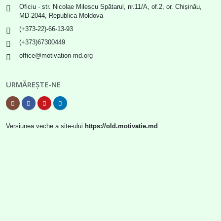
Oficiu - str. Nicolae Milescu Spătarul, nr.11/A, of.2, or. Chișinău,
MD-2044, Republica Moldova
(+373-22)-66-13-93
(+373)67300449
office@motivation-md.org
URMĂREȘTE-NE
Versiunea veche a site-ului
https://old.motivatie.md