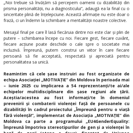
„Noi trebuie să învățăm să percepem oamenii cu dizabilități din
prisma personalității, nu a diagnosticului”, adaugă ea la final cu o
sinceritate plină de înțelepciune. Această afirmație nu este doar o
frază, ci un îndemn la schimbare a mentalității noastre colective.
Mesajul final pe care îl lasă fiecăruia dintre noi este clar și plin de
putere – schimbarea începe cu noi. Fiecare gest, fiecare cuvânt,
fiecare acțiune poate deschide o cale spre o societate mai
incluzivă. Împreună, putem construi un viitor în care fiecare
persoană să fie acceptată, respectată și apreciată pentru
personalitatea sa unică.
Reamintim că cele șase instruiri au fost organizate de
echipa Asociației „MOTIVAȚIE” din Moldova în perioada mai
– iunie 2025 cu implicarea a 54 reprezentanți/te ai/ale
echipelor multidisciplinare din șase regiuni ale țării.
Aceștia/acestea au fost informați/te în domeniul
prevenirii și combaterii violenței față de persoanele cu
dizabilități în cadrul proiectului „Împreună pentru o viață
fără violență!”, implementat de Asociația „MOTIVAȚIE” din
Moldova ca parte a programului „EU4GenderEquality:
Împreună împotriva stereotipurilor de gen și a violenței în