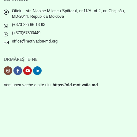
Oficiu - str. Nicolae Milescu Spătarul, nr.11/A, of.2, or. Chișinău,
MD-2044, Republica Moldova
(+373-22)-66-13-93
(+373)67300449
office@motivation-md.org
URMĂREȘTE-NE
Versiunea veche a site-ului
https://old.motivatie.md