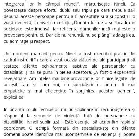
integrarea lor în câmpul muncii”, mărturisește Nineli. Ea
povestește despre efortul dublu sau triplu pe care trebuie să-l
depună aceste persoane pentru a fi acceptate și a-și construi o
viață decentă, la nivel cu ceilalți. „Dorința lor de a se încadra în
societate este imensă, iar reticența oamenilor încă mai este o
provocare pentru ei. Dar ele nu renunță, nu se plâng”, adaugă ea,
cu admirație și respect.
Un moment marcant pentru Nineli a fost exercițiul practic din
cadrul instruirii în care a avut ocazia alături de alți participanți să
testeze diferite echipamente asistive ale persoanelor cu
dizabilități și să se pună în pielea acestora. „A fost o experiență
revelatoare. Am înțeles mai bine provocările lor zilnice legate de
accesibilitate și cum noi, ca specialiști/ste, putem fi mai
empatici/e și mai eficienți/te în sprijinirea acestor oameni”,
explică ea.
În privința rolului echipelor multidisciplinare în recunoașterea și
răspunsul la semnele de violență față de persoanele cu
dizabilități, Nineli subliniază: „Este esențial să acționăm rapid și
coordonat. O echipă formată din specialiști/ste din diferite
domenii poate identifica mai ușor semnele de violență și poate