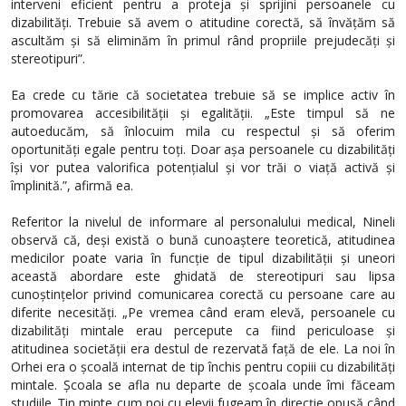
interveni eficient pentru a proteja și sprijini persoanele cu
dizabilități. Trebuie să avem o atitudine corectă, să învățăm să
ascultăm și să eliminăm în primul rând propriile prejudecăți și
stereotipuri”.
Ea crede cu tărie că societatea trebuie să se implice activ în
promovarea accesibilității și egalității. „Este timpul să ne
autoeducăm, să înlocuim mila cu respectul și să oferim
oportunități egale pentru toți. Doar așa persoanele cu dizabilități
își vor putea valorifica potențialul și vor trăi o viață activă și
împlinită.”, afirmă ea.
Referitor la nivelul de informare al personalului medical, Nineli
observă că, deși există o bună cunoaștere teoretică, atitudinea
medicilor poate varia în funcție de tipul dizabilității și uneori
această abordare este ghidată de stereotipuri sau lipsa
cunoștințelor privind comunicarea corectă cu persoane care au
diferite necesități. „Pe vremea când eram elevă, persoanele cu
dizabilități mintale erau percepute ca fiind periculoase și
atitudinea societății era destul de rezervată față de ele. La noi în
Orhei era o școală internat de tip închis pentru copiii cu dizabilități
mintale. Școala se afla nu departe de școala unde îmi făceam
studiile. Țin minte cum noi cu elevii fugeam în direcție opusă când