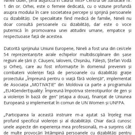
Nineli Guler, șefa adjunctă în cadrul IMSP Centrul de Sănătate nr.
1 din or. Orhei, este o femeie dedicată, cu o viziune profundă
asupra modului în care societatea percepe și sprijină persoanele
cu dizabilități. De specialitate fiind medică de familie, Nineli nu
doar consultă persoanele cu dizabilități, dar este o voce
puternică în promovarea unei atitudini umane, empatice și
respectuoase față de acestea.
Datorită sprijinului Uniunii Europene, Nineli a fost una din cei/cele
54 reprezentanți/te ai/ale echipelor multidisciplinare din șase
regiuni ale țării (r. Căușeni, Ialoveni, Chișinău, Fălești, Ștefan Vodă
și Orhei), care au fost informați/te în domeniul prevenirii și
combaterii violenței față de persoanele cu dizabilități grație
proiectului „Împreună pentru o viață fără violență!”, implementat
de Asociația „MOTIVAȚIE” din Moldova ca parte a programului
„EU4GenderEquality: Împreună împotriva stereotipurilor de gen și
a violenței în bază de gen” (etapa a doua), finanțat de Uniunea
Europeană și implementat în comun de UN Women și UNFPA.
„Participarea la această instruire m-a ajutat să înțeleg mai
profund specificul violenței și al dizabilității. Chiar dacă cunosc
unele aspecte din experiența mea profesională, m-a surprins cât
de multe provocări întâmpină persoanele cu dizabilități pentru