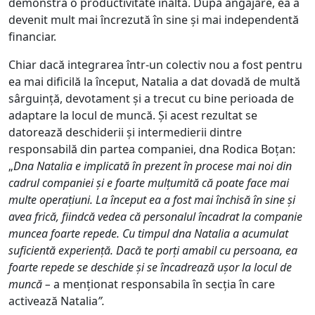
demonstra o productivitate înaltă. După angajare, ea a
devenit mult mai încrezută în sine și mai independentă
financiar.
Chiar dacă integrarea într-un colectiv nou a fost pentru
ea mai dificilă la început, Natalia a dat dovadă de multă
sârguință, devotament și a trecut cu bine perioada de
adaptare la locul de muncă. Și acest rezultat se
datorează deschiderii și intermedierii dintre
responsabilă din partea companiei, dna Rodica Boțan:
„
Dna Natalia e implicată în prezent în procese mai noi din
cadrul companiei și e foarte mulțumită că poate face mai
multe operațiuni. La început ea a fost mai închisă în sine și
avea frică, fiindcă vedea că personalul încadrat la companie
muncea foarte repede. Cu timpul dna Natalia a acumulat
suficientă experiență. Dacă te porți amabil cu persoana, ea
foarte repede se deschide și se încadrează ușor la locul de
muncă –
a menționat responsabila în secția în care
activează Natalia
”.