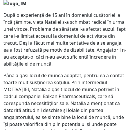
După o experiență de 15 ani în domeniul cusătoriei la
încălțăminte, viața Nataliei s-a schimbat radical în urma
unei viroze. Problema de sănătate i-a afectat auzul, fapt
care i-a limitat accesul la domeniul de activitate din
trecut. Deși a făcut mai multe tentative de a se angaja,
ea a fost refuzată pe motiv de dizabilitate. Angajatorii n-
au acceptat-o, căci n-au avut suficientă încredere în
abilitățile ei de muncă.
Până a găsi locul de muncă adaptat, pentru ea a contat
foarte mult susținerea soțului. Prin intermediul
MOTIVAȚIEI, Natalia a găsit locul de muncă potrivit în
cadrul companiei Balkan Pharmaceuticals, care să
corespundă necesităților sale. Natalia a menționat că
datorită atitudinii deschise și loiale din partea
angajatorului, ea se simte bine la locul de muncă, unde
își poate valorifica din plin potențialul și unde poate