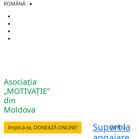
ROMÂNĂ
Asociația
„MOTIVAȚIE”
din
Moldova
Suport la
Implică-te, DONEAZĂ ONLINE!
MENIU
angajare