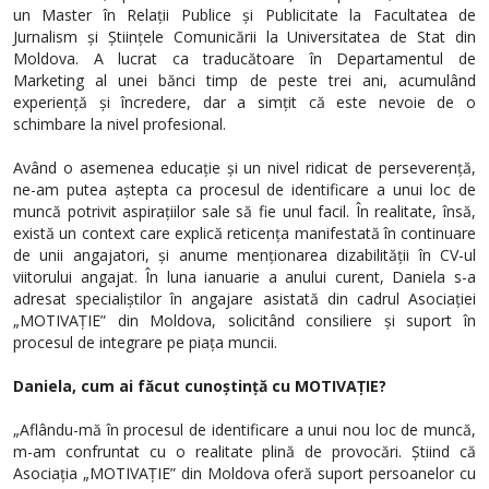
un Master în Relații Publice și Publicitate la Facultatea de
Jurnalism și Științele Comunicării la Universitatea de Stat din
Moldova. A lucrat ca traducătoare în Departamentul de
Marketing al unei bănci timp de peste trei ani, acumulând
experiență și încredere, dar a simțit că este nevoie de o
schimbare la nivel profesional.
Având o asemenea educație și un nivel ridicat de perseverență,
ne-am putea aștepta ca procesul de identificare a unui loc de
muncă potrivit aspirațiilor sale să fie unul facil. În realitate, însă,
există un context care explică reticența manifestată în continuare
de unii angajatori, și anume menționarea dizabilității în CV-ul
viitorului angajat. În luna ianuarie a anului curent, Daniela s-a
adresat specialiștilor în angajare asistată din cadrul Asociației
„MOTIVAȚIE” din Moldova, solicitând consiliere și suport în
procesul de integrare pe piața muncii.
Daniela, cum ai făcut cunoștință cu MOTIVAȚIE?
„Aflându-mă în procesul de identificare a unui nou loc de muncă,
m-am confruntat cu o realitate plină de provocări. Știind că
Asociația „MOTIVAȚIE” din Moldova oferă suport persoanelor cu