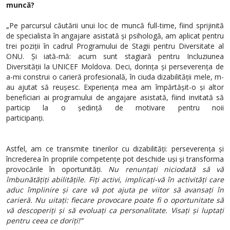
muncă?
„Pe parcursul căutării unui loc de muncă full-time, fiind sprijinită
de specialista în angajare asistată și psihologă, am aplicat pentru
trei poziții în cadrul Programului de Stagii pentru Diversitate al
ONU. Și iată-mă: acum sunt stagiară pentru Incluziunea
Diversității la UNICEF Moldova. Deci, dorința și perseverența de
a-mi construi o carieră profesională, în ciuda dizabilității mele, m-
au ajutat să reușesc. Experiența mea am împărtășit-o și altor
beneficiari ai programului de angajare asistată, fiind invitată să
particip la o ședință de motivare pentru noii
participanți.
Astfel, am ce transmite tinerilor cu dizabilități: perseverența și
încrederea în propriile competențe pot deschide uși și transforma
provocările în oportunități.
Nu renunțați niciodată să vă
îmbunătățiți abilitățile. Fiți activi, implicați-vă în activități care
aduc împlinire și care vă pot ajuta pe viitor să avansați în
carieră. Nu uitați: fiecare provocare poate fi o oportunitate să
vă descoperiți și să evoluați ca personalitate. Visați și luptați
pentru ceea ce doriți!”