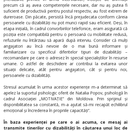
precum că aș avea competențele necesare, dar nu aș putea fi
suficient de productivă pentru postul respectiv, au fost extrem de
dureroase. Din păcate, persistă încă prejudecata conform căreia
persoanele cu dizabilități nu pot munci rapid sau eficient. Deși, în
etapa inițială, în cadrul convorbirilor telefonice, eram asigurată că
poziția este compatibilă pentru o persoană cu mobilitate redusă,
refuzurile nu întârziau să apară după interviu. Consider că mulți
angajatori au încă nevoie de o mai bună informare și
familiarizare cu specificul diferitelor tipuri de dizabilități –
recomandare pe care o adresez în special specialiștilor în resurse
umane. O astfel de deschidere ar contribui la evitarea unor
situații delicate, atât pentru angajatori, cât și pentru noi,
persoanele cu dizabilități.
Stresul acumulat în urma acestor experiențe m-a determinat să
apelez la suportul psihologic oferit de Natalia Popov, psihologă în
cadrul Asociației „MOTIVAȚIE” din Moldova. Prin sprijinul și
disponibilitatea sa constantă, m-a ajutat să-mi recapăt echilibrul
emoțional și încrederea în propriile capacități”.
În baza experienței pe care o ai acuma, ce mesaj ai
transmite tinerilor cu dizabilități în căutarea unui loc de