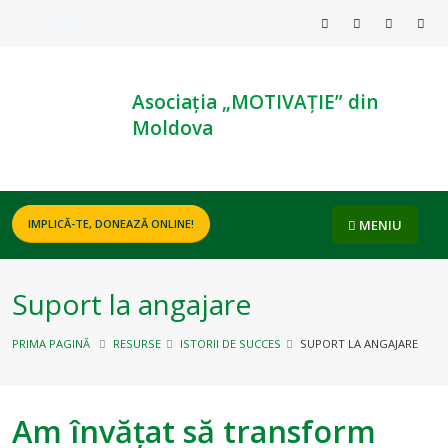
ROMÂNĂ
Asociația „MOTIVAȚIE” din
Moldova
MENIU
IMPLICĂ-TE, DONEAZĂ ONLINE!
Suport la angajare
PRIMA PAGINĂ
RESURSE
ISTORII DE SUCCES
SUPORT LA ANGAJARE
Am învățat să transform