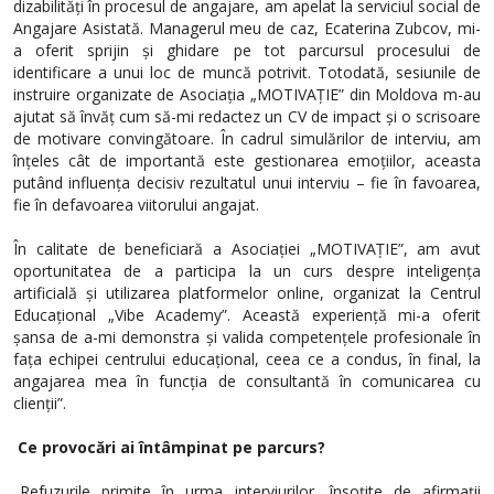
dizabilități în procesul de angajare, am apelat la serviciul social de
Angajare Asistată. Managerul meu de caz, Ecaterina Zubcov, mi-
a oferit sprijin și ghidare pe tot parcursul procesului de
identificare a unui loc de muncă potrivit. Totodată, sesiunile de
instruire organizate de Asociația „MOTIVAȚIE” din Moldova m-au
ajutat să învăț cum să-mi redactez un CV de impact și o scrisoare
de motivare convingătoare. În cadrul simulărilor de interviu, am
înțeles cât de importantă este gestionarea emoțiilor, aceasta
putând influența decisiv rezultatul unui interviu – fie în favoarea,
fie în defavoarea viitorului angajat.
În calitate de beneficiară a Asociației „MOTIVAȚIE”, am avut
oportunitatea de a participa la un curs despre inteligența
artificială și utilizarea platformelor online, organizat la Centrul
Educațional „Vibe Academy”. Această experiență mi-a oferit
șansa de a-mi demonstra și valida competențele profesionale în
fața echipei centrului educațional, ceea ce a condus, în final, la
angajarea mea în funcția de consultantă în comunicarea cu
clienții”.
Ce provocări ai întâmpinat pe parcurs?
„Refuzurile primite în urma interviurilor, însoțite de afirmații