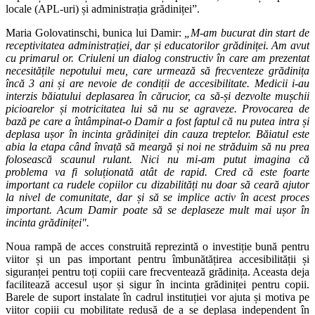
locale (APL-uri) și administrația grădiniței”.
Maria Golovatinschi, bunica lui Damir:
„M-am bucurat din start de
receptivitatea administrației, dar și educatorilor grădiniței. Am avut
cu primarul or. Criuleni un dialog constructiv în care am prezentat
necesitățile nepotului meu, care urmează să frecventeze grădinița
încă 3 ani și are nevoie de condiții de accesibilitate.
Medicii i-au
interzis băiatului deplasarea în cărucior, ca să-și dezvolte mușchii
picioarelor și motricitatea lui să nu se agraveze. Provocarea de
bază pe care a întâmpinat-o Damir a fost faptul că nu putea intra și
deplasa ușor în incinta grădiniței din cauza treptelor. Băiatul este
abia la etapa când învață să meargă și noi ne străduim să nu prea
folosească scaunul rulant. Nici nu mi-am putut imagina că
problema va fi soluționată atât de rapid. Cred că este foarte
important ca rudele copiilor cu dizabilități nu doar să ceară ajutor
la nivel de comunitate, dar și să se implice activ în acest proces
important. Acum Damir poate să se deplaseze mult mai ușor în
incinta grădiniței".
Noua rampă de acces construită reprezintă o investiție bună pentru
viitor și un pas important pentru îmbunătățirea accesibilității și
siguranței pentru toți copiii care frecventează grădinița. Aceasta deja
facilitează accesul ușor și sigur în incinta grădiniței pentru copii.
Barele de suport instalate în cadrul instituției vor ajuta și motiva pe
viitor copiii cu mobilitate redusă de a se deplasa independent în