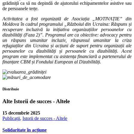
grădiniță ca să nu depindă de ajutorului echipamentelor asistive sau
de persoanele terțe.
Activitatea a fost organizată de Asociația „MOTIVAȚIE” din
Moldova în cadrul programului „Războiul din Ucraina: Răspuns și
recuperare incluzivă la inițiativa organizațiilor persoanelor cu
dizabilități (Faza 2)”. Programul are ca obiective: advocacy pentru
un răspuns umanitar incluziv, răspunsul umanitar la criza
refugiaților din Ucraina și acțiuni de suport pentru organizații ale
persoanelor cu dizabilități și persoanele cu dizabilități. Acest
program este implementat cu asistența financiară a partenerului de
finanțare CBM și Fondului European al Dizabilități.
Distribuie
Alte Istorii de succes - Altele
15 decembrie 2025
Publicații
,
Istorii de succes - Altele
Solidaritate în acțiune