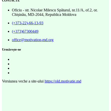
CONTACTE
Oficiu - str. Nicolae Milescu Spătarul, nr.11/A, of.2, or.
Chișinău, MD-2044, Republica Moldova
(+373-22)-66-13-93
(+373)67300449
office@motivation-md.org
Urmărește-ne
Versiunea veche a site-ului
https://old.motivatie.md