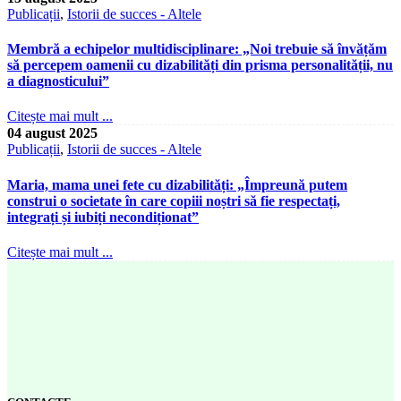
Publicații
,
Istorii de succes - Altele
Membră a echipelor multidisciplinare: „Noi trebuie să învățăm
să percepem oamenii cu dizabilități din prisma personalității, nu
a diagnosticului”
Citește mai mult ...
04 august 2025
Publicații
,
Istorii de succes - Altele
Maria, mama unei fete cu dizabilități: „Împreună putem
construi o societate în care copiii noștri să fie respectați,
integrați și iubiți necondiționat”
Citește mai mult ...