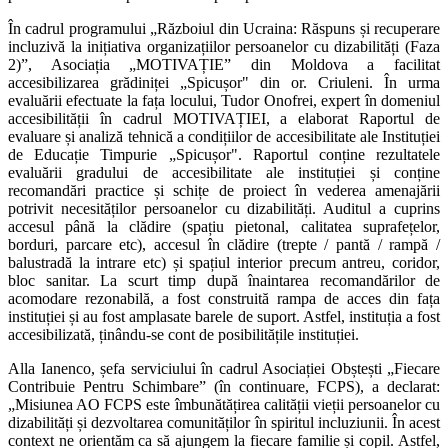
În cadrul programului „Războiul din Ucraina: Răspuns și recuperare
incluzivă la inițiativa organizațiilor persoanelor cu dizabilități (Faza
2)”, Asociația „MOTIVAȚIE” din Moldova a facilitat
accesibilizarea grădiniței „Spicușor" din or. Criuleni. În urma
evaluării efectuate la fața locului,
Tudor Onofrei, expert în domeniul
accesibilității în cadrul MOTIVAȚIEI, a elaborat Raportul de
evaluare și analiză tehnică a condițiilor de accesibilitate ale Instituției
de Educație Timpurie „Spicușor". Raportul conține rezultatele
evaluării gradului de accesibilitate ale instituției și conține
recomandări practice și schițe de proiect în vederea amenajării
potrivit necesităților persoanelor cu dizabilități. Auditul a cuprins
accesul până la clădire (spațiu pietonal, calitatea suprafețelor,
borduri, parcare etc), accesul în clădire (trepte / pantă / rampă /
balustradă la intrare etc) și spațiul interior precum antreu, coridor,
bloc sanitar. La scurt timp după înaintarea recomandărilor de
acomodare rezonabilă, a fost construită rampa de acces din fața
instituției și au fost amplasate barele de suport. Astfel, instituția a fost
accesibilizată, ținându-se cont de posibilitățile instituției.
Alla Ianenco, șefa serviciului în cadrul Asociației Obștești „Fiecare
Contribuie Pentru Schimbare” (în continuare, FCPS), a declarat:
„Misiunea AO FCPS este îmbunătățirea calității vieții persoanelor cu
dizabilități și dezvoltarea comunităților în spiritul incluziunii. În acest
context ne orientăm ca să ajungem la fiecare familie și copil. Astfel,