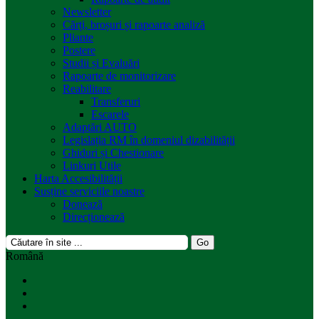
Newsletter
Cărți, broșuri și rapoarte analiză
Pliante
Postere
Studii și Evaluări
Rapoarte de monitorizare
Reabilitare
Transferuri
Escarele
Adaptări AUTO
Legislația RM în domeniul dizabilității
Ghiduri și Chestionare
Linkuri Utile
Harta Accesibilității
Susține serviciile noastre
Donează
Direcționează
Română