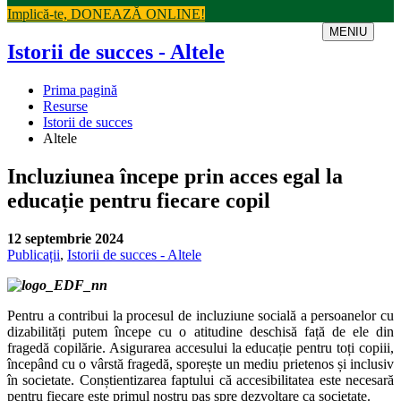
Implică-te, DONEAZĂ ONLINE!
MENIU
Istorii de succes - Altele
Prima pagină
Resurse
Istorii de succes
Altele
Incluziunea începe prin acces egal la
educație pentru fiecare copil
12 septembrie 2024
Publicații
,
Istorii de succes - Altele
Pentru a contribui la procesul de incluziune socială a persoanelor cu
dizabilități putem începe cu o atitudine deschisă față de ele din
fragedă copilărie. Asigurarea accesului la educație pentru toți copiii,
începând cu o vârstă fragedă, sporește un mediu prietenos și inclusiv
în societate. Conștientizarea faptului că accesibilitatea este necesară
pentru fiecare este primul nostru pas spre dezvoltare ca societate.