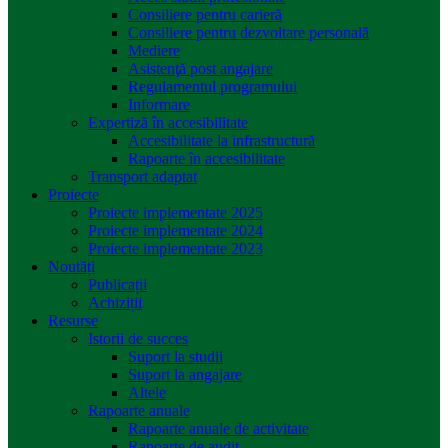
Consiliere pentru carieră
Consiliere pentru dezvoltare personală
Mediere
Asistenţă post angajare
Regulamentul programului
Informare
Expertiză în accesibilitate
Accesibilitate la infrastructură
Rapoarte în accesibilitate
Transport adaptat
Proiecte
Proiecte implementate 2025
Proiecte implementate 2024
Proiecte implementate 2023
Noutăți
Publicații
Achiziții
Resurse
Istorii de succes
Suport la studii
Suport la angajare
Altele
Rapoarte anuale
Rapoarte anuale de activitate
Rapoarte de audit