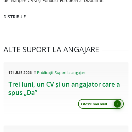
de finanțare CBM și Fondului European al Dizabilități.
DISTRIBUIE
ALTE SUPORT LA ANGAJARE
17 IULIE 2026
Publicații
,
Suport la angajare
Trei luni, un CV și un angajator care a
spus „Da”
Citește mai mult ...