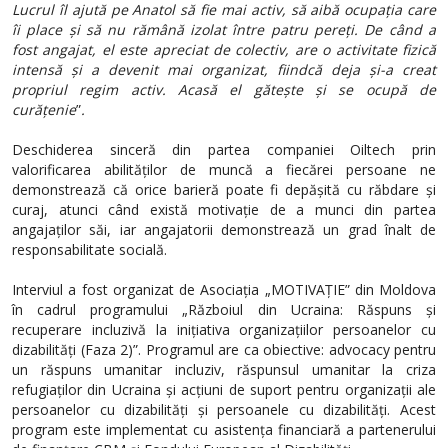
Lucrul îl ajută pe Anatol să fie mai activ, să aibă ocupația care
îi place și să nu rămână izolat între patru pereți. De când a
fost angajat, el este apreciat de colectiv, are o activitate fizică
intensă și a devenit mai organizat, fiindcă deja și-a creat
propriul regim activ. Acasă el gătește și se ocupă de
curățenie
”
.
Deschiderea sinceră din partea companiei Oiltech prin
valorificarea abilităților de muncă a fiecărei persoane ne
demonstrează că orice barieră poate fi depășită cu răbdare și
curaj, atunci când există motivație de a munci din partea
angajaților săi, iar angajatorii demonstrează un grad înalt de
responsabilitate socială.
Interviul a fost organizat de Asociația „MOTIVAȚIE” din Moldova
în cadrul programului „Războiul din Ucraina: Răspuns și
recuperare incluzivă la inițiativa organizațiilor persoanelor cu
dizabilități (Faza 2)”. Programul are ca obiective: advocacy pentru
un răspuns umanitar incluziv, răspunsul umanitar la criza
refugiaților din Ucraina și acțiuni de suport pentru organizații ale
persoanelor cu dizabilități și persoanele cu dizabilități.
Acest
program este implementat cu asistența financiară a partenerului