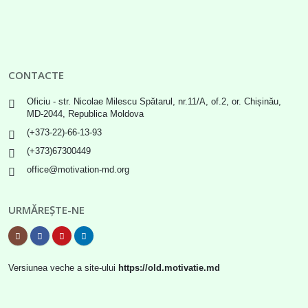
CONTACTE
Oficiu - str. Nicolae Milescu Spătarul, nr.11/A, of.2, or. Chișinău,
MD-2044, Republica Moldova
(+373-22)-66-13-93
(+373)67300449
office@motivation-md.org
URMĂREȘTE-NE
Versiunea veche a site-ului
https://old.motivatie.md