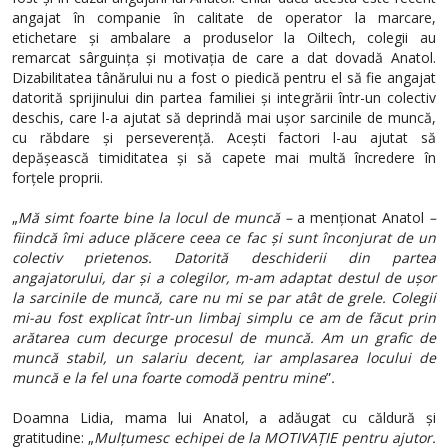
angajat în companie în calitate de operator la marcare,
etichetare și ambalare a produselor la Oiltech, colegii au
remarcat sârguința și motivația de care a dat dovadă Anatol.
Dizabilitatea tânărului nu a fost o piedică pentru el să fie angajat
datorită sprijinului din partea familiei și integrării într-un colectiv
deschis, care l-a ajutat să deprindă mai ușor sarcinile de muncă,
cu răbdare și perseverență. Acești factori l-au ajutat să
depășească timiditatea și să capete mai multă încredere în
forțele proprii.
„
Mă simt foarte bine la locul de muncă –
a
menționat Anatol
–
fiindcă îmi aduce plăcere ceea ce fac și sunt înconjurat de un
colectiv prietenos. Datorită deschiderii din partea
angajatorului, dar și a colegilor, m-am adaptat destul de ușor
la sarcinile de muncă, care nu mi se par atât de grele. Colegii
mi-au fost explicat într-un limbaj simplu ce am de făcut prin
arătarea cum decurge procesul de muncă. Am un grafic de
muncă stabil, un salariu decent, iar amplasarea locului de
muncă e la fel una foarte comodă pentru mine
”
.
Doamna Lidia, mama lui Anatol, a adăugat cu căldură și
gratitudine: „
Mulțumesc echipei de la MOTIVAȚIE pentru ajutor.