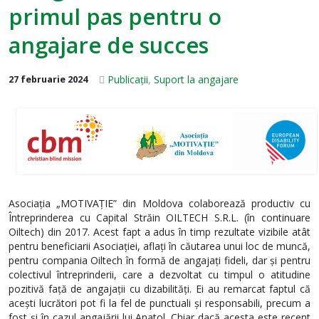
primul pas pentru o
angajare de succes
Publicații
,
Suport la angajare
27 februarie 2024
Asociația „MOTIVAȚIE” din Moldova colaborează productiv cu
Întreprinderea cu Capital Străin OILTECH S.R.L. (în continuare
Oiltech) din 2017. Acest fapt a adus în timp rezultate vizibile atât
pentru beneficiarii Asociației, aflați în căutarea unui loc de muncă,
pentru compania Oiltech în formă de angajați fideli, dar și pentru
colectivul întreprinderii, care a dezvoltat cu timpul o atitudine
pozitivă față de angajații cu dizabilități. Ei au remarcat faptul că
acești lucrători pot fi la fel de punctuali și responsabili, precum a
fost și în cazul angajării lui Anatol. Chiar dacă acesta este recent