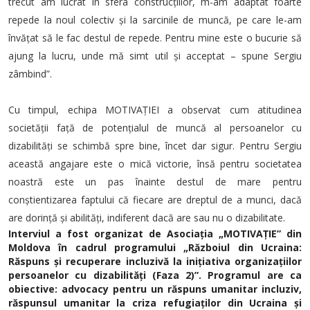
trecut am lucrat în sfera construcțiilor, m-am adaptat foarte
repede la noul colectiv și la sarcinile de muncă, pe care le-am
învățat să le fac destul de repede. Pentru mine este o bucurie să
ajung la lucru, unde mă simt util și acceptat – spune Sergiu
zâmbind”.
Cu timpul, echipa MOTIVAȚIEI a observat cum atitudinea
societății față de potențialul de muncă al persoanelor cu
dizabilități se schimbă spre bine, încet dar sigur. Pentru Sergiu
această angajare este o mică victorie, însă pentru societatea
noastră este un pas înainte destul de mare pentru
conștientizarea faptului că fiecare are dreptul de a munci, dacă
are dorință și abilități, indiferent dacă are sau nu o dizabilitate.
Interviul a fost organizat de Asociația „MOTIVAȚIE” din
Moldova în cadrul programului „Războiul din Ucraina:
Răspuns și recuperare incluzivă la inițiativa organizațiilor
persoanelor cu dizabilități (Faza 2)”. Programul are ca
obiective: advocacy pentru un răspuns umanitar incluziv,
răspunsul umanitar la criza refugiaților din Ucraina și