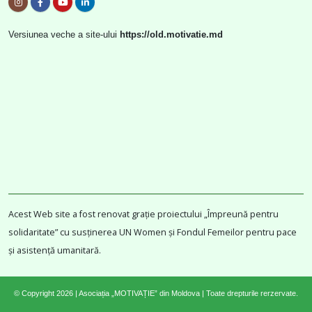
Versiunea veche a site-ului
https://old.motivatie.md
Acest Web site a fost renovat grație proiectului „Împreună pentru
solidaritate” cu susținerea UN Women și Fondul Femeilor pentru pace
și asistență umanitară.
© Copyright 2026 | Asociația „MOTIVAȚIE” din Moldova | Toate drepturile rerzervate.