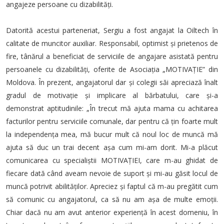
angajeze persoane cu dizabilități.
Datorită acestui parteneriat, Sergiu a fost angajat la Oiltech în
calitate de muncitor auxiliar. Responsabil, optimist și prietenos de
fire, tânărul a beneficiat de serviciile de angajare asistată pentru
persoanele cu dizabilități, oferite de Asociația „MOTIVAȚIE” din
Moldova. În prezent, angajatorul dar și colegii săi apreciază înalt
gradul de motivație și implicare al bărbatului, care și-a
demonstrat aptitudinile: „În trecut mă ajuta mama cu achitarea
facturilor pentru serviciile comunale, dar pentru că țin foarte mult
la independența mea, mă bucur mult că noul loc de muncă mă
ajuta să duc un trai decent așa cum mi-am dorit. Mi-a plăcut
comunicarea cu specialiștii MOTIVAȚIEI, care m-au ghidat de
fiecare dată când aveam nevoie de suport și mi-au găsit locul de
muncă potrivit abilităților. Apreciez și faptul că m-au pregătit cum
să comunic cu angajatorul, ca să nu am așa de multe emoții.
Chiar dacă nu am avut anterior experiență în acest domeniu, în