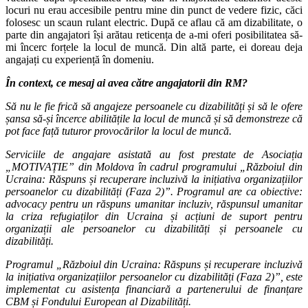
locuri nu erau accesibile pentru mine din punct de vedere fizic, căci
folosesc un scaun rulant electric. După ce aflau că am dizabilitate, o
parte din angajatori își arătau reticența de a-mi oferi posibilitatea să-
mi încerc forțele la locul de muncă. Din altă parte, ei doreau deja
angajați cu experiență în domeniu.
În context, ce mesaj ai avea către angajatorii din RM?
Să nu le fie frică să angajeze persoanele cu dizabilități și să le ofere
șansa să-și încerce abilitățile la locul de muncă și să demonstreze că
pot face față tuturor provocărilor la locul de muncă.
Serviciile de angajare asistată au fost prestate de Asociația
„MOTIVAȚIE” din Moldova în cadrul programului „Războiul din
Ucraina: Răspuns și recuperare incluzivă la inițiativa organizațiilor
persoanelor cu dizabilități (Faza 2)”. Programul are ca obiective:
advocacy pentru un răspuns umanitar incluziv, răspunsul umanitar
la criza refugiaților din Ucraina și acțiuni de suport pentru
organizații ale persoanelor cu dizabilități și persoanele cu
dizabilități.
Programul „Războiul din Ucraina: Răspuns și recuperare incluzivă
la inițiativa organizațiilor persoanelor cu dizabilități (Faza 2)”, este
implementat cu asistența financiară a partenerului de finanțare
CBM și Fondului European al Dizabilități.