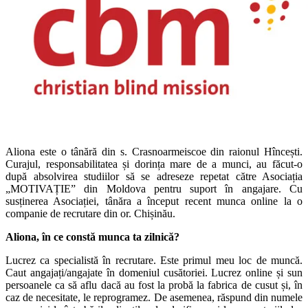
Aliona este o tânără din s. Crasnoarmeiscoe din raionul Hîncești.
Curajul, responsabilitatea și dorința mare de a munci, au făcut-o
după absolvirea studiilor să se adreseze repetat către Asociația
„MOTIVAȚIE” din Moldova pentru suport în angajare. Cu
susținerea Asociației, tânăra a început recent munca online la o
companie de recrutare din or. Chișinău.
Aliona, în ce constă munca ta zilnică?
Lucrez ca specialistă în recrutare. Este primul meu loc de muncă.
Caut angajați/angajate în domeniul cusătoriei. Lucrez online și sun
persoanele ca să aflu dacă au fost la probă la fabrica de cusut și, în
caz de necesitate, le reprogramez. De asemenea, răspund din numele