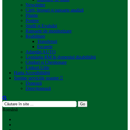
Newsletter
Cărți, broșuri și rapoarte analiză
Pliante
Postere
Studii și Evaluări
Rapoarte de monitorizare
Reabilitare
Transferuri
Escarele
Adaptări AUTO
Legislația RM în domeniul dizabilității
Ghiduri și Chestionare
Linkuri Utile
Harta Accesibilității
Susține serviciile noastre
Donează
Direcționează
Română