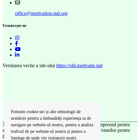
office@motivation-md.org
Urmărește-ne
Versiunea veche a site-ului
https://old.motivatie.md
Folosim cookie-uri și alte tehnologii de
urmărire pentru a îmbunătăți experiența ta de
Acest Web site a fost renovat grație proiectului „Împreună pentru
navigare pe website-ul nostru, pentru a analiza
solidaritate” cu susținerea UN Women și Fondul Femeilor pentru
traficul de pe website-ul nostru și pentru a
pace și asistență umanitară.
înțelege de unde vin vizitatorii noștri.