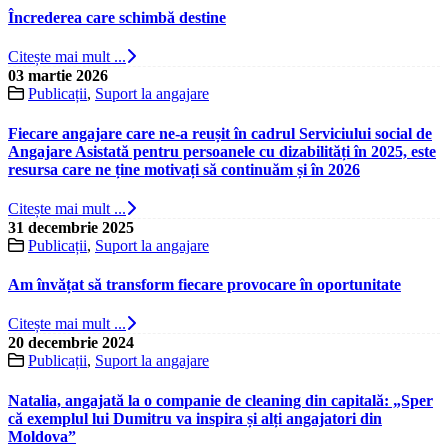
Încrederea care schimbă destine
Citește mai mult ...
03 martie 2026
Publicații
,
Suport la angajare
Fiecare angajare care ne-a reușit în cadrul Serviciului social de
Angajare Asistată pentru persoanele cu dizabilități în 2025, este
resursa care ne ține motivați să continuăm și în 2026
Citește mai mult ...
31 decembrie 2025
Publicații
,
Suport la angajare
Am învățat să transform fiecare provocare în oportunitate
Citește mai mult ...
20 decembrie 2024
Publicații
,
Suport la angajare
Natalia, angajată la o companie de cleaning din capitală: „Sper
că exemplul lui Dumitru va inspira și alți angajatori din
Moldova”