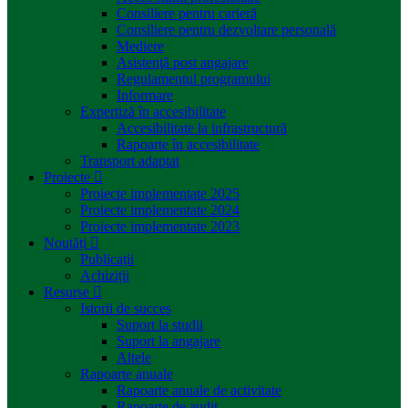
Consiliere pentru carieră
Consiliere pentru dezvoltare personală
Mediere
Asistenţă post angajare
Regulamentul programului
Informare
Expertiză în accesibilitate
Accesibilitate la infrastructură
Rapoarte în accesibilitate
Transport adaptat
Proiecte
Proiecte implementate 2025
Proiecte implementate 2024
Proiecte implementate 2023
Noutăți
Publicații
Achiziții
Resurse
Istorii de succes
Suport la studii
Suport la angajare
Altele
Rapoarte anuale
Rapoarte anuale de activitate
Rapoarte de audit