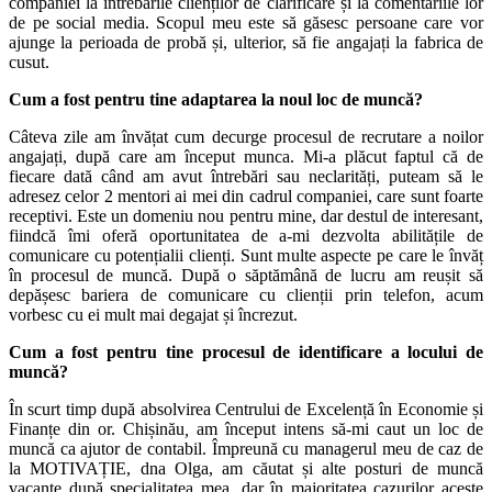
companiei la întrebările clienților de clarificare și la comentariile lor
de pe social media. Scopul meu este să găsesc persoane care vor
ajunge la perioada de probă și, ulterior, să fie angajați la fabrica de
cusut.
Cum a fost pentru tine adaptarea la noul loc de muncă?
Câteva zile am învățat cum decurge procesul de recrutare a noilor
angajați, după care am început munca. Mi-a plăcut faptul că de
fiecare dată când am avut întrebări sau neclarități, puteam să le
adresez celor 2 mentori ai mei din cadrul companiei, care sunt foarte
receptivi. Este un domeniu nou pentru mine, dar destul de interesant,
fiindcă îmi oferă oportunitatea de a-mi dezvolta abilitățile de
comunicare cu potențialii clienți. Sunt multe aspecte pe care le învăț
în procesul de muncă. După o săptămână de lucru am reușit să
depășesc bariera de comunicare cu clienții prin telefon, acum
vorbesc cu ei mult mai degajat și încrezut.
Cum a fost pentru tine procesul de identificare a locului de
muncă?
În scurt timp după absolvirea Centrului de Excelență în Economie și
Finanțe din or. Chișinău
,
am început intens să-mi caut un loc de
muncă ca ajutor de contabil. Împreună cu managerul meu de caz de
la MOTIVAȚIE, dna Olga, am căutat și alte posturi de muncă
vacante după specialitatea mea, dar în majoritatea cazurilor aceste