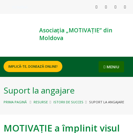
ROMÂNĂ
Asociația „MOTIVAȚIE” din
Moldova
MENIU
IMPLICĂ-TE, DONEAZĂ ONLINE!
Suport la angajare
PRIMA PAGINĂ
RESURSE
ISTORII DE SUCCES
SUPORT LA ANGAJARE
MOTIVAȚIE a împlinit visul