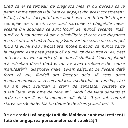
Cred că ei se temeau de diagnoza mea și nu doreau să ia
pentru mine responsabilitate ca angajat din acest considerent.
Inițial, când la începutul interviului adresam întrebări despre
condițiile de muncă, care sunt sarcinile și obligațiile mele,
aceștia îmi spuneau că sunt locuri de muncă vacante. Însă,
după ce îi spuneam că am o dizabilitate și care este diagnoza
mea, ei din start mă refuzau, găsind variate scuze de ce nu pot
lucra la ei. Mi s-au invocat așa motive precum că munca fizică
la magazin este prea grea și că nu mă voi descurca cu ea, deși
anterior am avut experiență de muncă similară. Unii angajatori
mă întrebau direct dacă ei nu vor avea probleme din cauza
manifestării diagnozei mele. Le-am asigurat de fiecare dată
ferm că nu, fiindcă am început deja să scad doza
medicamentelor, la recomandarea medicului de familie, căci
nu am avut acutizări a stării de sănătate, cauzate de
dizabilitate, mai bine de zece ani. Modul de viață sănătos și
activ pe care îl am la moment mă ajută să țin sub control
starea de sănătate. Mă țin departe de stres și sunt fericit.
De ce credeți că angajatorii din Moldova sunt mai reticenți
față de angajarea persoanelor cu dizabilități?