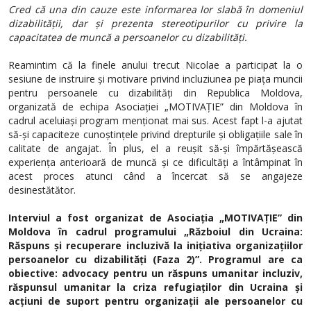
Cred că una din cauze este informarea lor slabă în domeniul
dizabilității, dar și prezenta stereotipurilor cu privire la
capacitatea de muncă a persoanelor cu dizabilități.
Reamintim că la finele anului trecut Nicolae a participat la o
sesiune de instruire și motivare privind incluziunea pe piața muncii
pentru persoanele cu dizabilități din Republica Moldova,
organizată de echipa Asociației „MOTIVAȚIE” din Moldova în
cadrul aceluiași program menționat mai sus. Acest fapt l-a ajutat
să-și capaciteze cunoștințele privind drepturile și obligațiile sale în
calitate de angajat. În plus, el a reușit să-și împărtășească
experiența anterioară de muncă și ce dificultăți a întâmpinat în
acest proces atunci când a încercat să se angajeze
desinestătător.
Interviul a fost organizat de Asociația „MOTIVAȚIE” din
Moldova în cadrul programului „Războiul din Ucraina:
Răspuns și recuperare incluzivă la inițiativa organizațiilor
persoanelor cu dizabilități (Faza 2)”. Programul are ca
obiective: advocacy pentru un răspuns umanitar incluziv,
răspunsul umanitar la criza refugiaților din Ucraina și
acțiuni de suport pentru organizații ale persoanelor cu