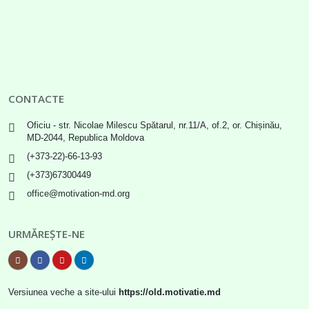
CONTACTE
Oficiu - str. Nicolae Milescu Spătarul, nr.11/A, of.2, or. Chișinău,
MD-2044, Republica Moldova
(+373-22)-66-13-93
(+373)67300449
office@motivation-md.org
URMĂREȘTE-NE
Versiunea veche a site-ului
https://old.motivatie.md