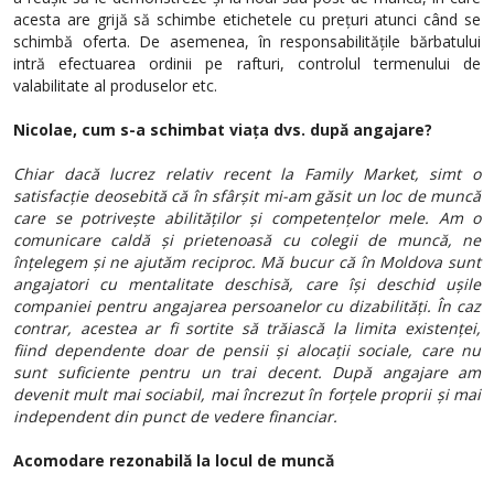
acesta are grijă să schimbe etichetele cu prețuri atunci când se
schimbă oferta. De asemenea,
în responsabilitățile bărbatului
intră efectuarea ordinii pe rafturi, controlul termenului de
valabilitate al produselor etc.
Nicolae, cum s-a schimbat viața dvs. după angajare?
Chiar dacă lucrez relativ recent la Family Market, simt o
satisfacție deosebită că în sfârșit mi-am găsit un loc de muncă
care se potrivește abilităților și competențelor mele. Am o
comunicare caldă și prietenoasă cu colegii de muncă, ne
înțelegem și ne ajutăm reciproc. Mă bucur că în Moldova sunt
angajatori cu mentalitate deschisă, care își deschid ușile
companiei pentru angajarea persoanelor cu dizabilități. În caz
contrar, acestea ar fi sortite să trăiască la limita existenței,
fiind dependente doar de pensii și alocații sociale, care nu
sunt suficiente pentru un trai decent. După angajare am
devenit mult mai sociabil, mai încrezut în forțele proprii și mai
independent din punct de vedere financiar.
Acomodare rezonabilă la locul de muncă