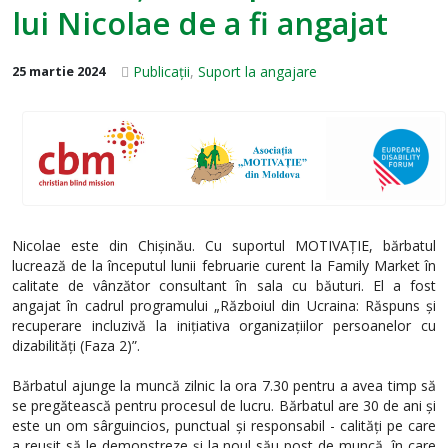
lui Nicolae de a fi angajat
Publicații
,
Suport la angajare
25 martie 2024
Nicolae este din Chișinău. Cu suportul MOTIVAȚIE, bărbatul
lucrează de la începutul lunii februarie curent la Family Market în
calitate de vânzător consultant în sala cu băuturi. El a fost
angajat în cadrul programului „Războiul din Ucraina: Răspuns și
recuperare incluzivă la inițiativa organizațiilor persoanelor cu
dizabilități (Faza 2)”.
Bărbatul ajunge la muncă zilnic la ora 7.30 pentru a avea timp să
se pregătească pentru procesul de lucru. Bărbatul are 30 de ani și
este un om sârguincios, punctual și responsabil - calități pe care
a reușit să le demonstreze și la noul său post de muncă, în care