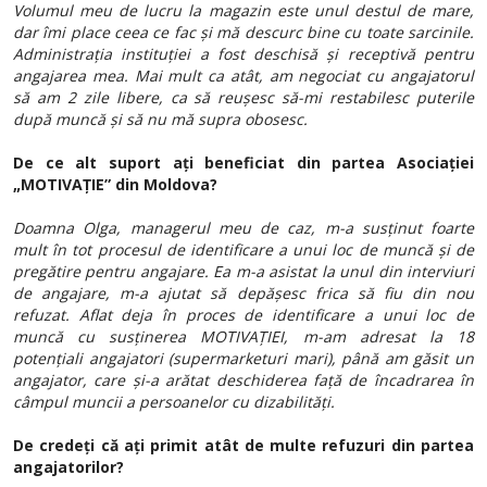
Volumul meu de lucru la magazin este unul destul de mare,
dar îmi place ceea ce fac și mă descurc bine cu toate sarcinile.
Administrația instituției a fost deschisă și receptivă pentru
angajarea mea. Mai mult ca atât, am negociat cu angajatorul
să am 2 zile libere, ca să reușesc să-mi restabilesc puterile
după muncă și să nu mă supra obosesc.
De ce alt suport ați beneficiat din partea Asociației
„MOTIVAȚIE” din Moldova?
Doamna Olga, managerul meu de caz, m-a susținut foarte
mult în tot procesul de identificare a unui loc de muncă și de
pregătire pentru angajare. Ea m-a asistat la unul din interviuri
de angajare, m-a ajutat să depășesc frica să fiu din nou
refuzat. Aflat deja în proces de identificare a unui loc de
muncă cu susținerea MOTIVAȚIEI, m-am adresat la 18
potențiali angajatori (supermarketuri mari), până am găsit un
angajator, care și-a arătat deschiderea față de încadrarea în
câmpul muncii a persoanelor cu dizabilități.
De credeți că ați primit atât de multe refuzuri din partea
angajatorilor?