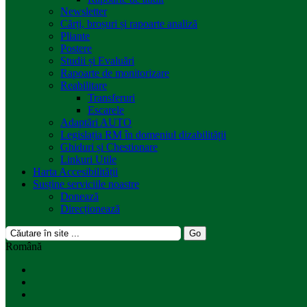
Newsletter
Cărți, broșuri și rapoarte analiză
Pliante
Postere
Studii și Evaluări
Rapoarte de monitorizare
Reabilitare
Transferuri
Escarele
Adaptări AUTO
Legislația RM în domeniul dizabilității
Ghiduri și Chestionare
Linkuri Utile
Harta Accesibilității
Susține serviciile noastre
Donează
Direcționează
Română