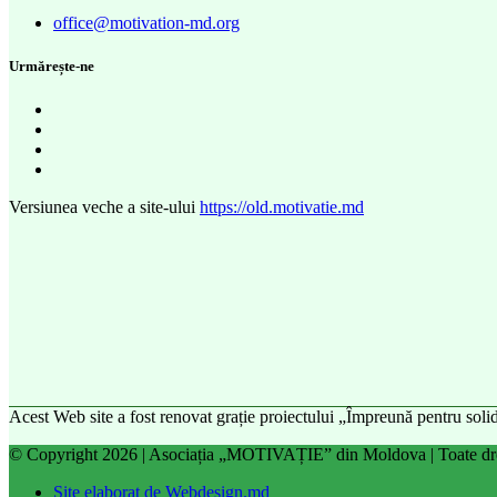
office@motivation-md.org
Urmărește-ne
Versiunea veche a site-ului
https://old.motivatie.md
Acest Web site a fost renovat grație proiectului „Împreună pentru sol
© Copyright 2026 | Asociația „MOTIVAȚIE” din Moldova | Toate drep
Site elaborat de Webdesign.md