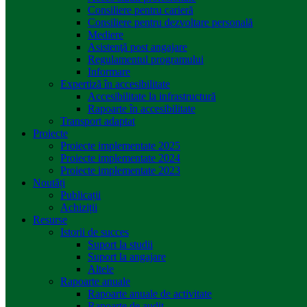
Consiliere pentru carieră
Consiliere pentru dezvoltare personală
Mediere
Asistenţă post angajare
Regulamentul programului
Informare
Expertiză în accesibilitate
Accesibilitate la infrastructură
Rapoarte în accesibilitate
Transport adaptat
Proiecte
Proiecte implementate 2025
Proiecte implementate 2024
Proiecte implementate 2023
Noutăți
Publicații
Achiziții
Resurse
Istorii de succes
Suport la studii
Suport la angajare
Altele
Rapoarte anuale
Rapoarte anuale de activitate
Rapoarte de audit