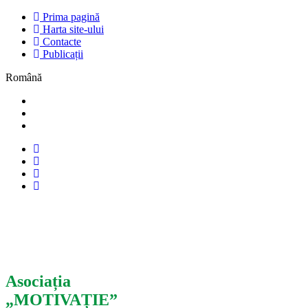
Prima pagină
Harta site-ului
Contacte
Publicații
Română
Asociația
„MOTIVAȚIE”