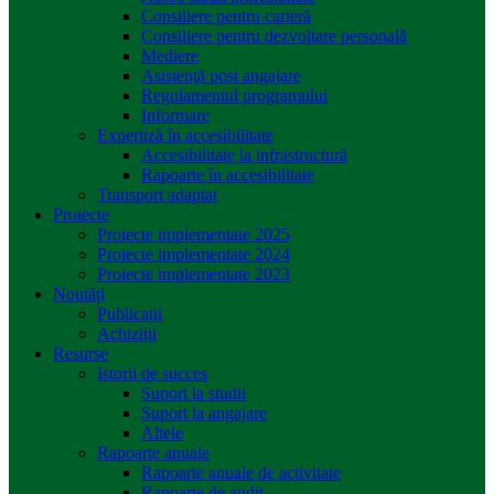
Consiliere pentru carieră
Consiliere pentru dezvoltare personală
Mediere
Asistenţă post angajare
Regulamentul programului
Informare
Expertiză în accesibilitate
Accesibilitate la infrastructură
Rapoarte în accesibilitate
Transport adaptat
Proiecte
Proiecte implementate 2025
Proiecte implementate 2024
Proiecte implementate 2023
Noutăți
Publicații
Achiziții
Resurse
Istorii de succes
Suport la studii
Suport la angajare
Altele
Rapoarte anuale
Rapoarte anuale de activitate
Rapoarte de audit