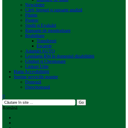
Newsletter
Cărți, broșuri și rapoarte analiză
Pliante
Postere
Studii și Evaluări
Rapoarte de monitorizare
Reabilitare
Transferuri
Escarele
Adaptări AUTO
Legislația RM în domeniul dizabilității
Ghiduri și Chestionare
Linkuri Utile
Harta Accesibilității
Susține serviciile noastre
Donează
Direcționează
Română