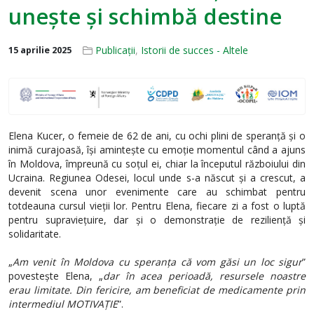
unește și schimbă destine
Publicații
,
Istorii de succes - Altele
15 aprilie 2025
Elena Kucer, o femeie de 62 de ani, cu ochi plini de speranță și o
inimă curajoasă, își amintește cu emoție momentul când a ajuns
în Moldova, împreună cu soțul ei, chiar la începutul războiului din
Ucraina. Regiunea Odesei, locul unde s-a născut și a crescut, a
devenit scena unor evenimente care au schimbat pentru
totdeauna cursul vieții lor. Pentru Elena, fiecare zi a fost o luptă
pentru supraviețuire, dar și o demonstrație de reziliență și
solidaritate.
„
Am venit în Moldova cu speranța că vom găsi un loc sigur
”
povestește Elena, „
dar în acea perioadă, resursele noastre
erau limitate. Din fericire, am beneficiat de medicamente prin
intermediul MOTIVAȚIE
”.