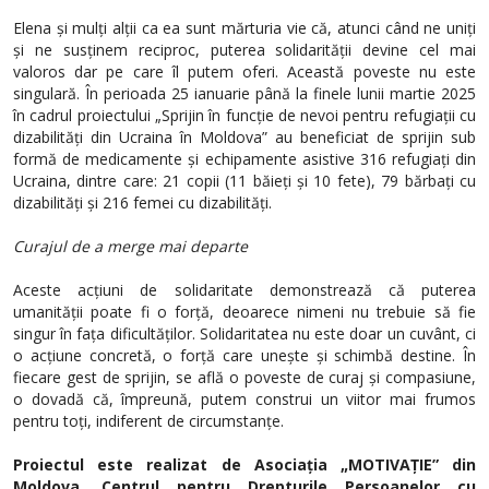
Elena și mulți alții ca ea sunt mărturia vie că, atunci când ne uniți
și ne susținem reciproc, puterea solidarității devine cel mai
valoros dar pe care îl putem oferi. Această poveste nu este
singulară. În perioada 25 ianuarie până la finele lunii martie
2025
în cadrul proiectului
„Sprijin în funcție de nevoi pentru refugiații cu
dizabilități din Ucraina în Moldova” au beneficiat de sprijin sub
formă de medicamente și echipamente asistive 316 refugiați din
Ucraina, dintre care: 21 copii (11 băieți și 10 fete), 79 bărbați cu
dizabilități și 216 femei cu dizabilități.
Curajul de a merge mai departe
Aceste acțiuni de solidaritate demonstrează că puterea
umanității poate fi o forță, deoarece nimeni nu trebuie să fie
singur în fața dificultăților. Solidaritatea nu este doar un cuvânt, ci
o acțiune concretă, o forță care unește și schimbă destine. În
fiecare gest de sprijin, se află o poveste de curaj și compasiune,
o dovadă că, împreună, putem construi un viitor mai frumos
pentru toți, indiferent de circumstanțe.
Proiectul este realizat de Asociația „MOTIVAȚIE” din
Moldova, Centrul pentru Drepturile Persoanelor cu