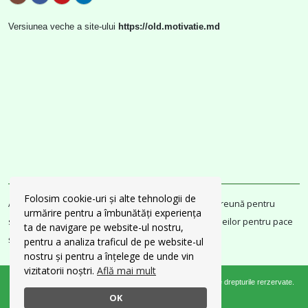
Versiunea veche a site-ului
https://old.motivatie.md
Folosim cookie-uri și alte tehnologii de
Acest Web site a fost renovat grație proiectului „Împreună pentru
urmărire pentru a îmbunătăți experiența
solidaritate” cu susținerea UN Women și Fondul Femeilor pentru pace
ta de navigare pe website-ul nostru,
și asistență umanitară.
pentru a analiza traficul de pe website-ul
nostru și pentru a înțelege de unde vin
vizitatorii noștri.
Află mai mult
© Copyright 2026 | Asociația „MOTIVAȚIE” din Moldova | Toate drepturile rerzervate.
OK