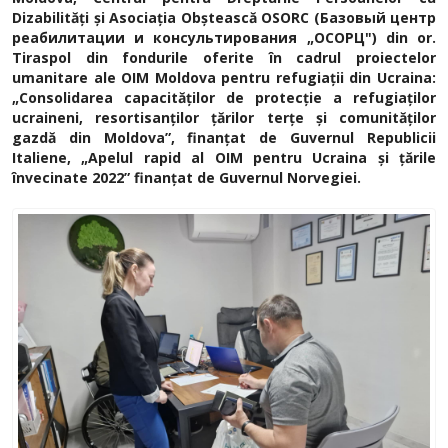
Dizabilități și Asociația Obștească OSORC (Базовый центр
реабилитации и консультирования „ОСОРЦ") din or.
Tiraspol din fondurile oferite în cadrul proiectelor
umanitare ale OIM Moldova pentru refugiații din Ucraina:
„Consolidarea capacităților de protecție a refugiaților
ucraineni, resortisanților țărilor terțe și comunităților
gazdă din Moldova”, finanțat de Guvernul Republicii
Italiene, „Apelul rapid al OIM pentru Ucraina și țările
învecinate 2022” finanțat de Guvernul Norvegiei.