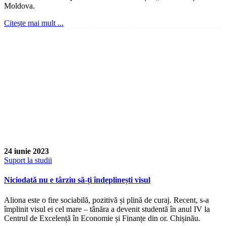
Moldova.
Citește mai mult ...
24 iunie 2023
Suport la studii
Niciodată nu e târziu să-ți îndeplinești visul
Aliona este o fire sociabilă, pozitivă și plină de curaj. Recent, s-a
împlinit visul ei cel mare – tânăra a devenit studentă în anul IV la
Centrul de Excelență în Economie și Finanțe din or. Chișinău.