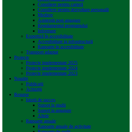
Consiliere pentru carieră
Consiliere pentru dezvoltare personală
Mediere
Asistenţă post angajare
Regulamentul programului
Informare
Expertiză în accesibilitate
Accesibilitate la infrastructură
Rapoarte în accesibilitate
Transport adaptat
Proiecte
Proiecte implementate 2025
Proiecte implementate 2024
Proiecte implementate 2023
Noutăți
Publicații
Achiziții
Resurse
Istorii de succes
Suport la studii
Suport la angajare
Altele
Rapoarte anuale
Rapoarte anuale de activitate
Rapoarte de audit