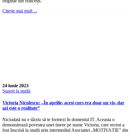
originar din Hîncești.
Citește mai mult ...
24 iunie 2023
Suport la studii
Victoria Niculescu: „În aprilie, acest curs era doar un vis, dar
azi este o realitate”
Niciodată nu e târziu să te formezi în domeniul IT. Aceasta o
demonstrează povestea unei tinere pe nume Victoria, care recent a
fost înscrisă la studii prin intermediul Asociației „MOTIVAȚIE” din