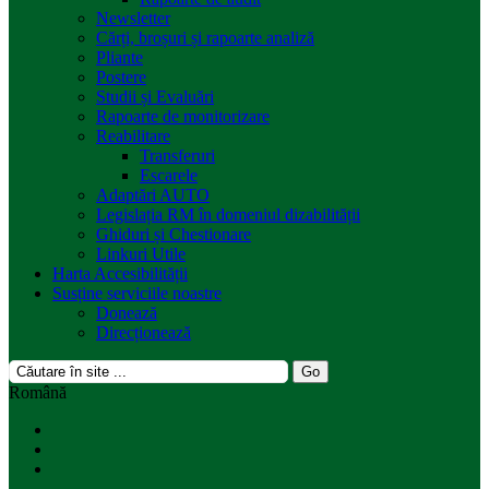
Newsletter
Cărți, broșuri și rapoarte analiză
Pliante
Postere
Studii și Evaluări
Rapoarte de monitorizare
Reabilitare
Transferuri
Escarele
Adaptări AUTO
Legislația RM în domeniul dizabilității
Ghiduri și Chestionare
Linkuri Utile
Harta Accesibilității
Susține serviciile noastre
Donează
Direcționează
Română