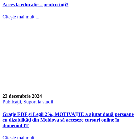
Acces la educație – pentru toți?
Citește mai mult ...
23 decembrie 2024
Publicații
,
Suport la studii
Grație EDF și Legii 2%, MOTIVAȚIE a ajutat două persoane
cu dizabilități din Moldova să acceseze cursuri online în
domeniul IT
Citește mai mult ...