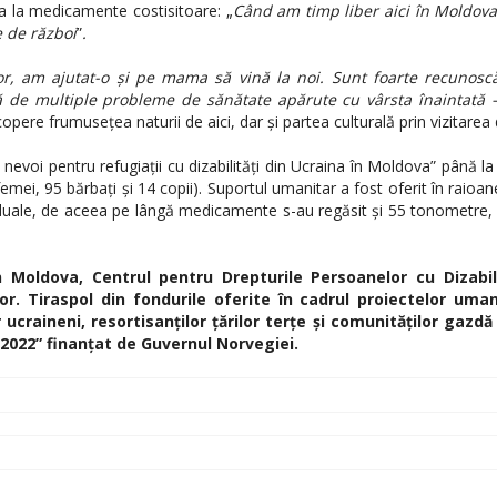
ța la medicamente costisitoare: „
Când am timp liber aici în Moldova
e de război
”
.
r, am ajutat-o și pe mama să vină la noi. Sunt foarte recunosc
 de multiple probleme de sănătate apărute cu vârsta înaintată 
copere frumusețea naturii de aici, dar și partea culturală prin vizitarea
e nevoi pentru refugiații cu dizabilități din Ucraina în Moldova” până 
 95 bărbați și 14 copii). Suportul umanitar a fost oferit în raioanel
dividuale, de aceea pe lângă medicamente s-au regăsit și 55 tonometre
in Moldova, Centrul pentru Drepturile Persoanelor cu Dizab
iraspol din fondurile oferite în cadrul proiectelor umani
 ucraineni, resortisanților țărilor terțe și comunităților gazdă
e 2022” finanțat de Guvernul Norvegiei.