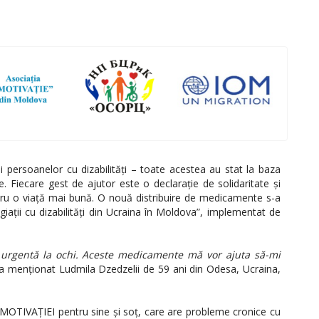
ii persoanelor cu dizabilități – toate acestea au stat la baza
le. Fiecare gest de ajutor este o declarație de solidaritate și
ntru o viață mai bună. O nouă distribuire de medicamente s-a
giații cu dizabilități din Ucraina în Moldova”, implementat de
urgentă la ochi. Aceste medicamente mă vor ajuta să-mi
a menționat
Ludmila Dzedzelii de 59 ani din Odesa, Ucraina,
MOTIVAȚIEI pentru sine și soț, care are probleme cronice cu