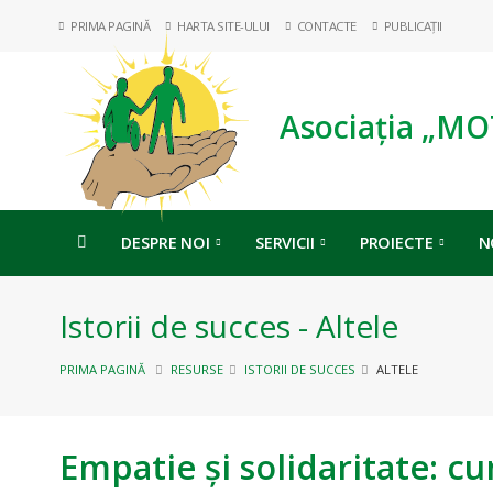
PRIMA PAGINĂ
HARTA SITE-ULUI
CONTACTE
PUBLICAȚII
Asociația „MO
DESPRE NOI
SERVICII
PROIECTE
N
Istorii de succes - Altele
PRIMA PAGINĂ
RESURSE
ISTORII DE SUCCES
ALTELE
Empatie și solidaritate: c