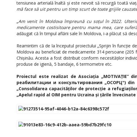
tensiunea arterială înaltă și este nevoit să recurgă toată via
mă face să uit pentru un timp scurt de toate grijile cauzat
„
Am venit în Moldova împreună cu soțul în 2022. Ulterio
medicamente costisitoare pentru mama mea, care suferă
adăugat că în timpul aflării sale în Moldova, i-a plăcut să des
Reamintim că de la începutul proiectului „Sprijin în funcție d
Moldova au beneficiat de medicamente 314 persoane (205 femei,
Chișinău. Acesta a fost distribuit conform necesităților in
produse de igienă, 5 bandaje, 6 termometre etc.
Proiectul este realizat de Asociația „MOTIVAȚIE” d
реабилитации и консультирования „ОСОРЦ") din or. T
„Consolidarea capacităților de protecție a refugiaților
„Apelul rapid al OIM pentru Ucraina și țările învecinat