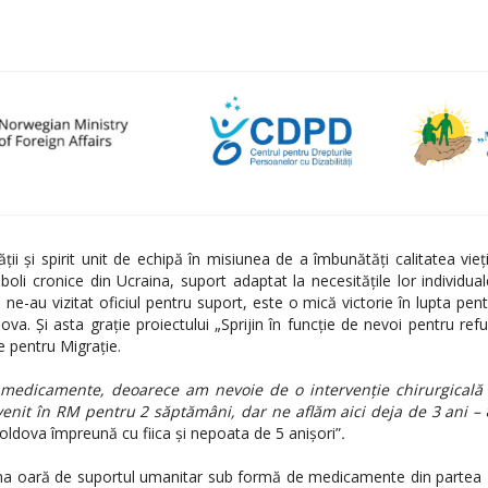
ții și spirit unit de echipă în misiunea de a îmbunătăți calitatea vieț
u boli cronice din Ucraina, suport adaptat la necesitățile lor individua
e-au vizitat oficiul pentru suport, este o mică victorie în lupta pe
va. Și asta grație proiectului „Sprijin în funcție de nevoi pentru refu
e pentru Migrație.
edicamente, deoarece am nevoie de o intervenție chirurgicală 
nit în RM pentru 2 săptămâni, dar ne aflăm aici deja de 3 ani –
oldova împreună cu fiica și nepoata de 5 anișori”
.
ima oară de suportul umanitar sub formă de medicamente din partea 