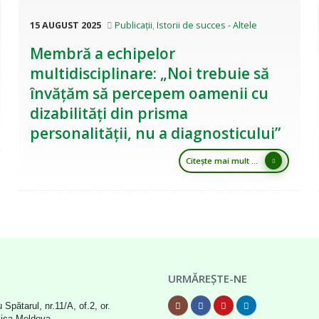
15 AUGUST 2025
Publicații
,
Istorii de succes - Altele
Membră a echipelor
multidisciplinare: „Noi trebuie să
învățăm să percepem oamenii cu
dizabilități din prisma
personalității, nu a diagnosticului”
Citește mai mult ...
URMĂREȘTE-NE
 Spătarul, nr.11/A, of.2, or.
lica Moldova