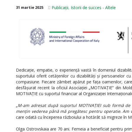
Publicații
,
Istorii de succes - Altele
31 martie 2025
Dedicație, empatie, o experiență vastă în domeniul dizabilită
suportului oferit cetățenilor cu dizabilități și persoanelor c
compasiune. Fiecare zâmbet apărut pe fața oamenilor, care n
desfășurat recent la oficiul Asociației „MOTIVAȚIE” din Moldo
MOTIVAȚIE cu suportul financiar al Organizației Internațional
„
M-am adresat după suportul MOTIVAȚIEI sub formă de m
mențin vederea până mă pregătesc pentru operatie. Am ve
care odată cu începerea războiului a hotărât să migreze în M
Olga Ostrovskaia are 70 ani. Femeia a beneficiat pentru pr