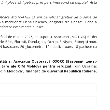
 îmi place să-l petrec prin parc împreună cu nepoțel. Asta
ătoare MOTIVAȚIEI că am beneficiat gratuit de o serie de
–
a menționat
Elena Grișenko, originară din Odesa”
.
Elena a
 diferitor evenimente publice.
la final de martie 2025, de suportul Asociației „MOTIVAȚIE” din
e Bălți, Florești, Dondușeni, Ocnița, Strășeni, Edineț și mun.
, 9 bastoane, 20 glucometre, 12 nebulizatoare, 18 pachete cu
ilități și Asociația Obștească OSORC (Базовый центр
tare ale OIM Moldova pentru refugiații din Ucraina:
 din Moldova”, finanțat de Guvernul Republicii Italiene,