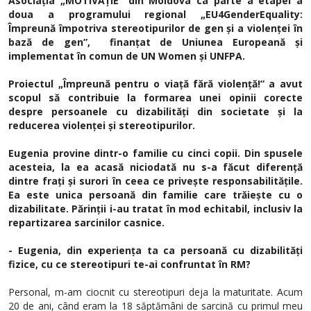
Asociația „MOTIVAȚIE” din Moldova ca parte a etapei a
doua a programului regional „EU4GenderEquality:
Împreună împotriva stereotipurilor de gen și a violenței în
bază de gen”, finanțat de Uniunea Europeană și
implementat în comun de UN Women și UNFPA.
Proiectul „Împreună pentru o viață fără violență!” a avut
scopul să contribuie la formarea unei opinii corecte
despre persoanele cu dizabilități din societate și la
reducerea violenței și stereotipurilor.
Eugenia provine dintr-o familie cu cinci copii. Din spusele
acesteia, la ea acasă niciodată nu s-a făcut diferență
dintre frați și surori în ceea ce privește responsabilitățile.
Ea este unica persoană din familie care trăiește cu o
dizabilitate. Părinții i-au tratat în mod echitabil, inclusiv la
repartizarea sarcinilor casnice.
- Eugenia, din experiența ta ca persoană cu dizabilități
fizice, cu ce stereotipuri te-ai confruntat în RM?
Personal, m-am ciocnit cu stereotipuri deja la maturitate. Acum
20 de ani, când eram la 18 săptămâni de sarcină cu primul meu