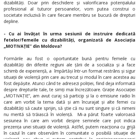
dizabilități. Doar prin deschidere și valorificarea potențialului
profesional al tuturor persoanelor, vom putea construi o
societate incluzivă în care fiecare membru se bucură de drepturi
depline.
- Cu ai învățat în urma sesiunii de instruire dedicată
fetelor/femeile cu dizabilități, organizată de Asociația
„MOTIVAȚIE” din Moldova?
Formările au fost o oportunitate bună pentru femeile cu
dizabilități din diferite regiuni ale țării de a socializa și a face
schimb de experiență, a împărtăși într-un format restrâns și sigur
situații de violență prin care au trecut și modul în care acestea au
fost depășite. Atunci când te adresezi poliției, fiind deja informată
despre drepturile tale, te simți mai încrezătoare. Grație Asociației
„MOTIVAȚIE”, am avut curaj să particip și la o emisiune radio în
care am vorbit la tema dată și am încurajat și alte femei cu
dizabilități să caute sprijin, să știe că nu sunt singure și că nimeni
nu merită să trăiască în violență. Mi-a părut foarte valoroasă
sesiunea în care am vorbit despre semnele care pot indica
prezența unei situații de violență. Astfel, putem reacționa cu grijă
în cazul în care observăm
în comunitate o posibilă situație de