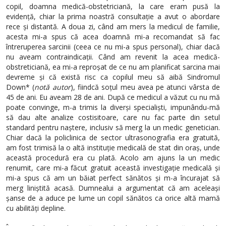
copil, doamna medică-obstetriciană, la care eram pusă la
evidență, chiar la prima noastră consultație a avut o abordare
rece și distantă. A doua zi, când am mers la medicul de familie,
acesta mi-a spus că acea doamnă mi-a recomandat să fac
întreruperea sarcinii (ceea ce nu mi-a spus personal), chiar dacă
nu aveam contraindicații. Când am revenit la acea medică-
obstreticiană, ea mi-a reproșat de ce nu am planificat sarcina mai
devreme și că există risc ca copilul meu să aibă Sindromul
Down* (
notă autor
), fiindcă soțul meu avea pe atunci vârsta de
45 de ani. Eu aveam 28 de ani. După ce medicul a văzut cu nu mă
poate convinge, m-a trimis la diverși specialiști, impunându-mă
să dau alte analize costisitoare, care nu fac parte din setul
standard pentru naștere, inclusiv să merg la un medic genetician.
Chiar dacă la policlinica de sector ultrasonografia era gratuită,
am fost trimisă la o altă instituție medicală de stat din oraș, unde
această procedură era cu plată. Acolo am ajuns la un medic
renumit, care mi-a făcut gratuit această investigație medicală și
mi-a spus că am un băiat perfect sănătos și m-a încurajat să
merg liniștită acasă. Dumnealui a argumentat că am aceleași
șanse de a aduce pe lume un copil sănătos ca orice altă mamă
cu abilități depline.