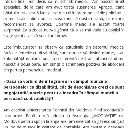
Într-un final, am decis să-mi schimb medicul. Am născut la alt
specialist, de la care am avut toată susținerea. Apropo, când
băiatul meu avea 6 luni și eram cu el în brațe pe scările policlinicii,
m-am întâlnit din nou cu acea medică-obstetriciană, care mi-a
recomandat să avortez. Doamna medic s-a arătat foarte
surprinsă. Ea a zis că nu s-a gândit că o să mă vadă cu copilul în
brațe și mi-a zis că sunt tare bravo.
Este îmbucurător să observ că atitudinile din sistemul medical
față de femeile cu dizabilități, care doresc să devină mame, s-au
îmbunătățit în ultimii ani. La o diferență de 9 ani, atunci când am
născut a doua oară, am simțit o schimbare pozitivă de abordare
din partea personalului medical.
- Dacă să vorbim de integrarea în câmpul muncii a
persoanelor cu dizabilități, cât de deschiși/se crezi că sunt
angajatorii/-oarele pentru a încadra în câmpul muncii o
persoană cu dizabilități?
Am absolvit Universitatea Tehnică din Moldova, fiind licențiată în
economie. Până a mă adresa la Asociația „MOTIVAȚIE” din
Moldova pentru sprijin la angajare, am încercat să găsesc singură
un loc de muncă în calitate de contabilă. Am căutat o perioadă