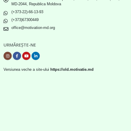
MD-2044, Republica Moldova
(+373-22)-66-13-93
(+373)67300449
office@motivation-md.org
URMĂREȘTE-NE
Versiunea veche a site-ului
https://old.motivatie.md