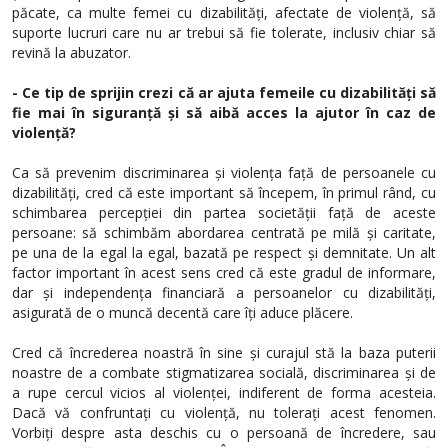
păcate, ca multe femei cu dizabilități, afectate de violență, să
suporte lucruri care nu ar trebui să fie tolerate, inclusiv chiar să
revină la abuzator.
- Ce tip de sprijin crezi că ar ajuta femeile cu dizabilități să
fie mai în siguranță și să aibă acces la ajutor în caz de
violență?
Ca să prevenim discriminarea și violența față de persoanele cu
dizabilități, cred că este important să începem, în primul rând, cu
schimbarea percepției din partea societății față de aceste
persoane: să schimbăm abordarea centrată pe milă și caritate,
pe una de la egal la egal, bazată pe respect și demnitate. Un alt
factor important în acest sens cred că este gradul de informare,
dar și independența financiară a persoanelor cu dizabilități,
asigurată de o muncă decentă care îți aduce plăcere.
Cred că încrederea noastră în sine și curajul stă la baza puterii
noastre de a combate stigmatizarea socială, discriminarea și de
a rupe cercul vicios al violenței, indiferent de forma acesteia.
Dacă vă confruntați cu violență, nu tolerați acest fenomen.
Vorbiți despre asta deschis cu o persoană de încredere, sau