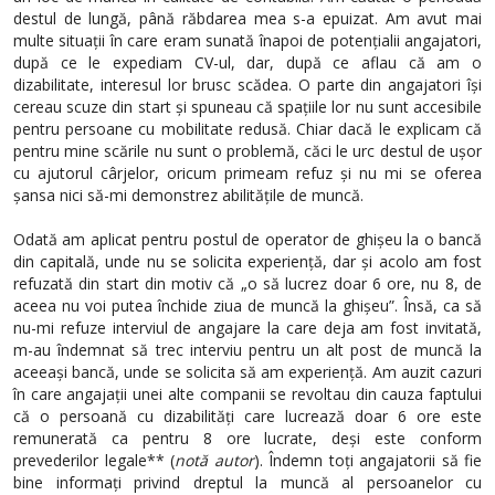
destul de lungă, până răbdarea mea s-a epuizat. Am avut mai
multe situații în care eram sunată înapoi de potențialii angajatori,
după ce le expediam CV-ul, dar, după ce aflau că am o
dizabilitate, interesul lor brusc scădea. O parte din angajatori își
cereau scuze din start și spuneau că spațiile lor nu sunt accesibile
pentru persoane cu mobilitate redusă. Chiar dacă le explicam că
pentru mine scările nu sunt o problemă, căci le urc destul de ușor
cu ajutorul cârjelor, oricum primeam refuz și nu mi se oferea
șansa nici să-mi demonstrez abilitățile de muncă.
Odată am aplicat pentru postul de operator de ghișeu la o bancă
din capitală, unde nu se solicita experiență, dar și acolo am fost
refuzată din start din motiv că „o să lucrez doar 6 ore, nu 8, de
aceea nu voi putea închide ziua de muncă la ghișeu”. Însă, ca să
nu-mi refuze interviul de angajare la care deja am fost invitată,
m-au îndemnat să trec interviu pentru un alt post de muncă la
aceeași bancă, unde se solicita să am experiență. Am auzit cazuri
în care angajații unei alte companii se revoltau din cauza faptului
că o persoană cu dizabilități care lucrează doar 6 ore este
remunerată ca pentru 8 ore lucrate, deși este conform
prevederilor legale** (
notă autor
). Îndemn toți angajatorii să fie
bine informați privind dreptul la muncă al persoanelor cu