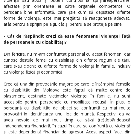
violență sau abuz și putem contribui la sprijinireapersoanei
afectate
prin orientarea ei către organele competente. O
persoană bine informată, care știe cum să depisteze diferite
forme de violență, este mai pregătită să reacționeze adecvat,
atât pentru a sprijini pe alții, cât și pentru a se proteja pe sine.
- Cât de răspândit crezi că este fenomenul violenței față
de persoanele cu dizabilități?
Din fericire, nu m-am confruntat personal cu acest fenomen, dar
cunosc destule femei cu dizabilități din diferite regiuni ale țării,
care s-au ciocnit cu diferite forme de violență în familie, inclusiv
cu violența fizică și economică.
Cred că una din provocările majore pe care le întâmpină femeile
cu dizabilități din Moldova este faptul că multe centre de
plasament, destinate victimelor violenței în familie, nu sunt
accesibile pentru persoanele cu mobilitate redusă. În plus, o
persoană cu dizabilități de obicei se confruntă cu mai multe
provocări în identificarea unui loc de muncă. Respectiv, ea va
avea nevoie de mai mult timp ca să-și (re)dobândească
independența financiară, în cazul în care se confruntă cu violență
și este dependentă financiar de agresor. Acest aspect face, din