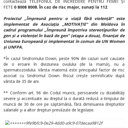
contactează TELEFONUL DE ÎNCREDERE PENTRU FEMEI ȘI
FETE
0 8008 8008. În caz de risc major, sunați la 112
.
Proiectul „Împreună pentru o viață fără violență!” este
implementat de Asociația „MOTIVAȚIE” din Moldova în
cadrul programului „Împreună împotriva stereotipurilor de
gen și a violenței în bază de gen” (etapa a doua), finanțat de
Uniunea Europeană și implementat în comun de UN Women
și UNFPA.
*În cazul Sindromului Down, peste 90% din cazuri sunt cauzate
de o eroare în diviziunea ovulului (de la mamă), nu a
spermatozoidului. Vârsta maternă este principalul factor de risc
asociat cu Sindromul Down. Riscul crește semnificativ după
vârsta de 35 de ani.
** Conform art. 96 din Codul muncii, persoanele cu dizabilităţi
severe şi accentuate au dreptul la o durată redusă a timpului de
muncă de 30 de ore pe săptămână, fără diminuarea drepturilor
salariale şi a altor drepturi prevăzute de legislație.