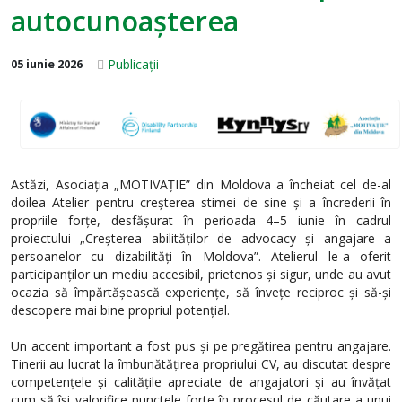
autocunoașterea
Publicații
05 iunie 2026
Astăzi, Asociația „MOTIVAȚIE” din Moldova a încheiat cel de-al
doilea Atelier pentru creșterea stimei de sine și a încrederii în
propriile forțe, desfășurat în perioada 4–5 iunie în cadrul
proiectului „Creșterea abilităților de advocacy și angajare a
persoanelor cu dizabilități în Moldova”. Atelierul le-a oferit
participanților un mediu accesibil, prietenos și sigur, unde au avut
ocazia să împărtășească experiențe, să învețe reciproc și să-și
descopere mai bine propriul potențial.
Un accent important a fost pus și pe pregătirea pentru angajare.
Tinerii au lucrat la îmbunătățirea propriului CV, au discutat despre
competențele și calitățile apreciate de angajatori și au învățat
cum să își valorifice punctele forte în procesul de căutare a unui