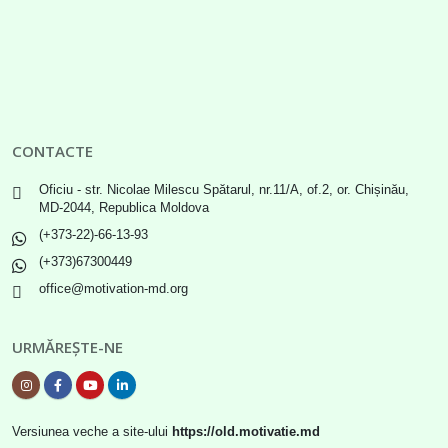
CONTACTE
Oficiu - str. Nicolae Milescu Spătarul, nr.11/A, of.2, or. Chișinău,
MD-2044, Republica Moldova
(+373-22)-66-13-93
(+373)67300449
office@motivation-md.org
URMĂREȘTE-NE
Versiunea veche a site-ului
https://old.motivatie.md