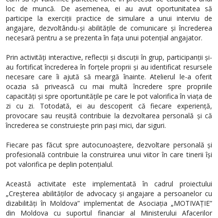
loc de muncă. De asemenea, ei au avut oportunitatea să
participe la exerciții practice de simulare a unui interviu de
angajare, dezvoltându-și abilitățile de comunicare și încrederea
necesară pentru a se prezenta în fața unui potențial angajator.
Prin activități interactive, reflecții și discuții în grup, participanții și-
au fortificat încrederea în forțele proprii și au identificat resursele
necesare care îi ajută să meargă înainte. Atelierul le-a oferit
ocazia să privească cu mai multă încredere spre propriile
capacități și spre oportunitățile pe care le pot valorifica în viața de
zi cu zi. Totodată, ei au descoperit că fiecare experiență,
provocare sau reușită contribuie la dezvoltarea personală și că
încrederea se construiește prin pași mici, dar siguri.
Fiecare pas făcut spre autocunoaștere, dezvoltare personală și
profesională contribuie la construirea unui viitor în care tinerii își
pot valorifica pe deplin potențialul.
Această activitate este implementată în cadrul proiectului
„Creșterea abilităților de advocacy și angajare a persoanelor cu
dizabilități în Moldova” implementat de Asociația „MOTIVAȚIE”
din Moldova cu suportul financiar al Ministerului Afacerilor