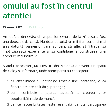
omului au fost în centrul
atenției
Publicații
22 iunie 2026
Atmosfera din Orășelul Drepturilor Omului de la Hîncești a fost
una deosebit de caldă. Nu doar datorită vremii frumoase, ci mai
ales datorită oamenilor care au venit să afle, să întrebe, să
împărtășească experiențe și să contribuie la construirea unei
societăți mai incluzive.
Standul Asociației „MOTIVAȚIE” din Moldova a devenit un spațiu
de dialog și informare, unde participanții au descoperit:
că dizabilitatea nu definește limitele unei persoane, ci că
fiecare om are abilități și potențial;
cum contribuie angajarea asistată la crearea unor
oportunități reale de muncă;
de ce accesibilitatea este esențială pentru participarea