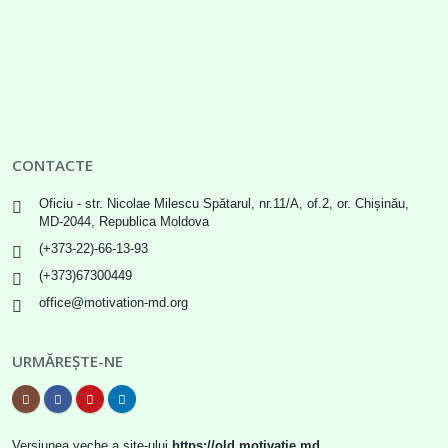
CONTACTE
Oficiu - str. Nicolae Milescu Spătarul, nr.11/A, of.2, or. Chișinău,
MD-2044, Republica Moldova
(+373-22)-66-13-93
(+373)67300449
office@motivation-md.org
URMĂREȘTE-NE
Versiunea veche a site-ului
https://old.motivatie.md