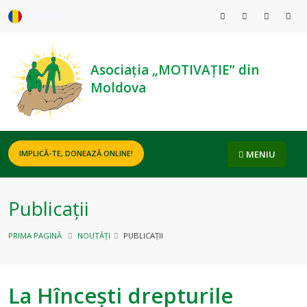
ROMÂNĂ
Asociația „MOTIVAȚIE” din
Moldova
MENIU
IMPLICĂ-TE, DONEAZĂ ONLINE!
Publicații
PRIMA PAGINĂ
NOUTĂȚI
PUBLICAȚII
La Hîncești drepturile